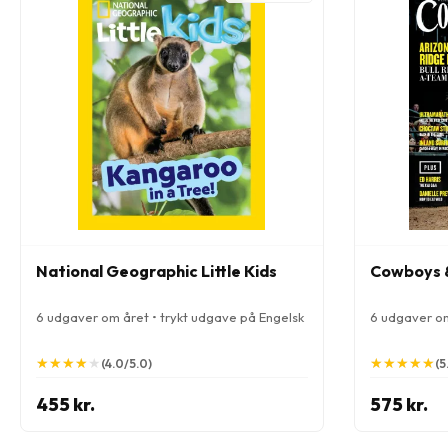
National Geographic Little Kids
Cowboys &
6 udgaver om året • trykt udgave på Engelsk
6 udgaver om
★
★
★
★
★
★
★
★
★
★
★
★
★
★
★
★
★
★
★
★
(4.0/5.0)
(5
455 kr.
575 kr.