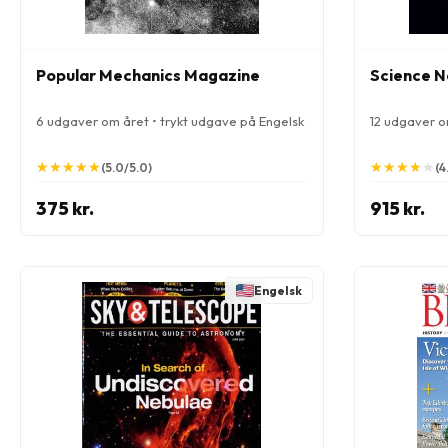
Popular Mechanics Magazine
Science 
6 udgaver om året • trykt udgave på Engelsk
12 udgaver o
★
★
★
★
★
★
★
★
★
★
★
★
★
★
★
★
★
★
★
★
(5.0/5.0)
(4
375 kr.
915 kr.
Engelsk