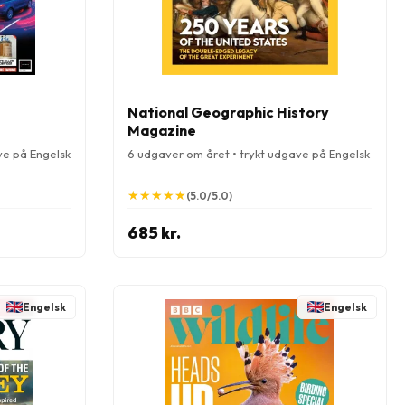
National Geographic History
Magazine
ve på Engelsk
6 udgaver om året • trykt udgave på Engelsk
★
★
★
★
★
★
★
★
★
★
(5.0/5.0)
685 kr.
Engelsk
Engelsk