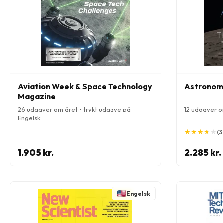
Aviation Week & Space Technology
Astronom
Magazine
26 udgaver om året • trykt udgave på
12 udgaver o
Engelsk
★
★
★
★
★
★
★
★
★
★
(3
1.905 kr.
2.285 kr.
Engelsk