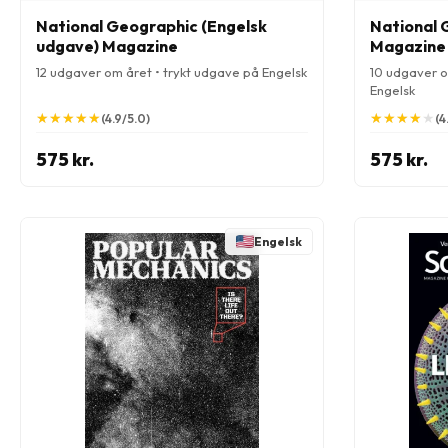
National Geographic (Engelsk
National 
udgave) Magazine
Magazine
12 udgaver om året • trykt udgave på Engelsk
10 udgaver o
Engelsk
★
★
★
★
★
★
★
★
★
★
★
★
★
★
★
★
★
★
★
★
(4.9/5.0)
(4
575 kr.
575 kr.
Engelsk