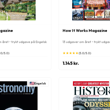
agazine
How It Works Magazine
 året • trykt udgave på Engelsk
13 udgaver om året • trykt udga
★
★
★
★
★
★
★
★
★
★
.0/5.0)
(5.0/5.0)
1.145 kr.
Engelsk