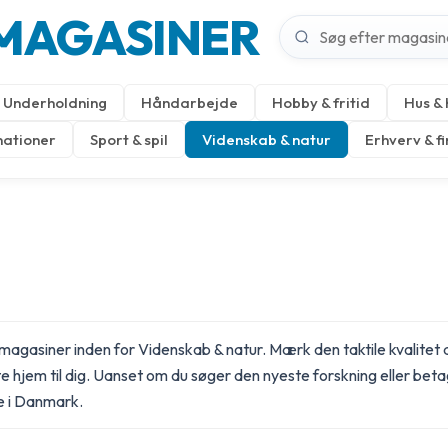
MAGASINER
Underholdning
Håndarbejde
Hobby & fritid
Hus &
nationer
Sport & spil
Videnskab & natur
Erhverv & f
agasiner inden for Videnskab & natur. Mærk den taktile kvalitet a
 hjem til dig. Uanset om du søger den nyeste forskning eller beta
se i Danmark.