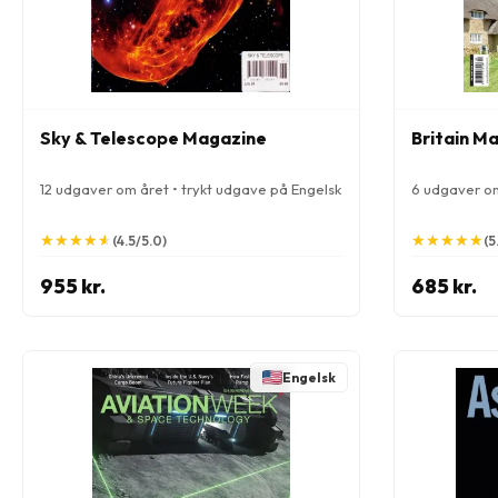
Sky & Telescope Magazine
Britain M
12 udgaver om året • trykt udgave på Engelsk
6 udgaver om
★
★
★
★
★
★
★
★
★
★
★
★
★
★
★
★
★
★
★
★
(4.5/5.0)
(5
955 kr.
685 kr.
Engelsk