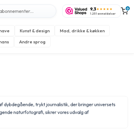
9,3
0
★★★★★
1.251 anmeldelser
 have
Kunst & design
Mad, drikke & køkken
inans
Andre sprog
f dybdegående, trykt journalistik, der bringer universets
gende naturfotografi, sikrer vores
udvalg af