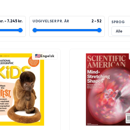
r. - 7.245 kr.
2 - 52
UDGIVELSER PR. ÅR
SPROG
Engelsk