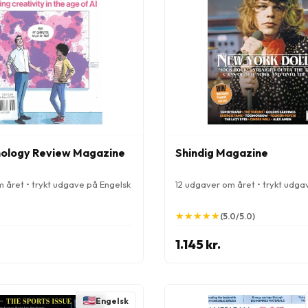
ology Review Magazine
Shindig Magazine
 året • trykt udgave på Engelsk
12 udgaver om året • trykt udga
★
★
★
★
★
★
★
★
★
★
(5.0/5.0)
1.145 kr.
Engelsk