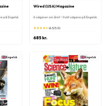
azine
Wired (USA) Magazine
ve på Engelsk
6 udgaver om året • trykt udgave på Engelsk
★
★
★
★
★
★
★
★
★
★
(4.5/5.0)
685 kr.
Engelsk
Engelsk