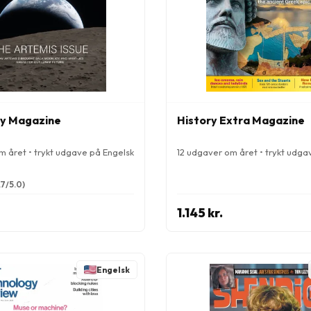
y Magazine
History Extra Magazine
m året • trykt udgave på Engelsk
12 udgaver om året • trykt udga
.7/5.0)
1.145 kr.
Engelsk