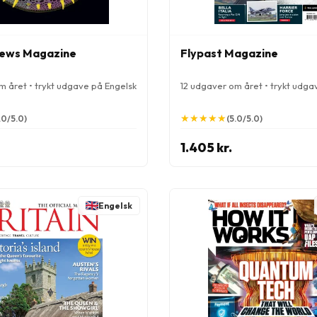
News Magazine
Flypast Magazine
m året • trykt udgave på Engelsk
12 udgaver om året • trykt udga
★
★
★
★
★
★
★
★
★
★
.0/5.0)
(5.0/5.0)
1.405 kr.
Engelsk