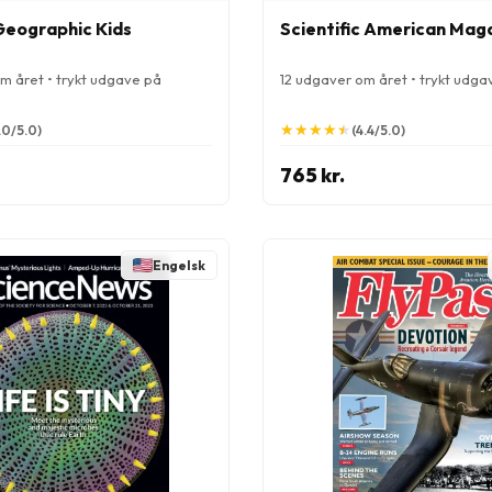
Geographic Kids
Scientific American Mag
m året • trykt udgave på
12 udgaver om året • trykt udga
★
★
★
★
★
★
★
★
★
★
.0/5.0)
(4.4/5.0)
765 kr.
Engelsk