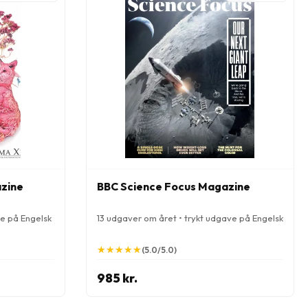
azine
BBC Science Focus Magazine
ve på Engelsk
13 udgaver om året • trykt udgave på Engelsk
★
★
★
★
★
★
★
★
★
★
(5.0/5.0)
985 kr.