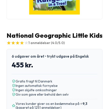
National Geographic Little Kids
★
★
★
★
★
★
★
★
★
★
1
anmeldelser
(4.0/5.0)
6 udgaver om året • trykt udgave på Engelsk
455 kr.
Gratis fragt til Danmark
Ingen automatisk fornyelse
Ingen skjulte omkostninger
Giv som gave eller behold den selv
Vores kunder giver os en bedømmelse på ⭐
9,3
(
baseret på 1251 anmeldelser
)