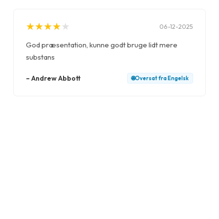
★
★
★
★
★
★
★
★
★
★
06-12-2025
God præsentation, kunne godt bruge lidt mere
substans
–
Andrew Abbott
🌐
Oversat fra
Engelsk