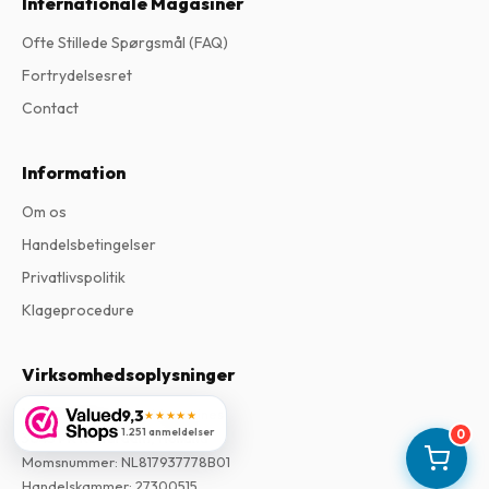
Internationale Magasiner
Ofte Stillede Spørgsmål (FAQ)
Fortrydelsesret
Contact
Information
Om os
Handelsbetingelser
Privatlivspolitik
Klageprocedure
Virksomhedsoplysninger
Virksomhed
:
Maja Magazines
9,3
★★★★★
1.251 anmeldelser
0
3043 PR Rotterdam, Holland
Momsnummer
:
NL817937778B01
Handelskammer
:
27300515