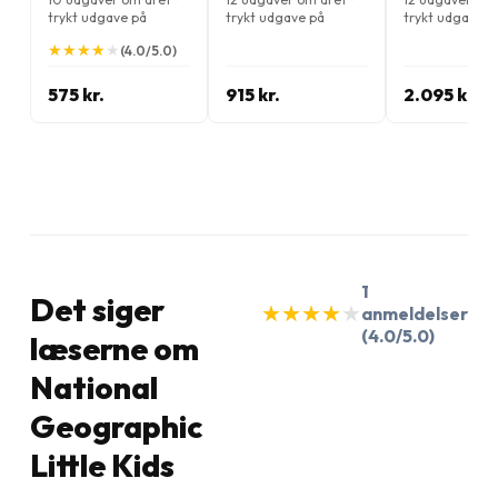
trykt udgave på
trykt udgave på
trykt udgave p
Engelsk
Engelsk
Engelsk
★
★
★
★
★
★
★
★
★
★
(4.0/5.0)
575 kr.
915 kr.
2.095 kr.
1
Det siger
★
★
★
★
★
★
★
★
★
★
anmeldelser
(4.0/5.0)
læserne om
National
Geographic
Little Kids