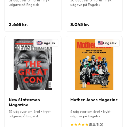
52 udgaver om året • trykt
50 udgaver om året • trykt
udgave på Engelsk
udgave på Engelsk
2.665 kr.
3.045 kr.
Engelsk
Engelsk
New Statesman
Mother Jones Magazine
Magazine
52 udgaver om året • trykt
6 udgaver om året • trykt
udgave på Engelsk
udgave på Engelsk
★
★
★
★
★
★
★
★
★
★
(5.0/5.0)