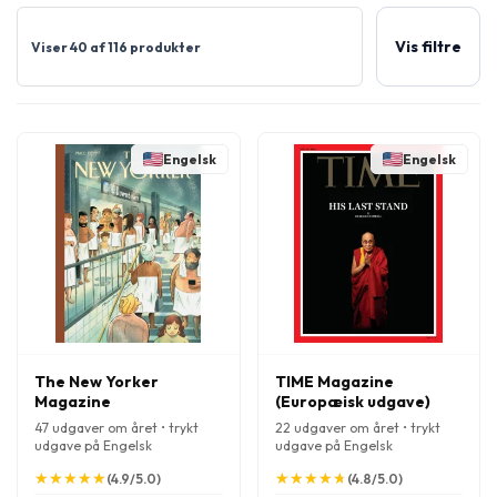
Vis filtre
Viser 40 af 116 produkter
Engelsk
Engelsk
The New Yorker
TIME Magazine
Magazine
(Europæisk udgave)
47 udgaver om året • trykt
22 udgaver om året • trykt
udgave på Engelsk
udgave på Engelsk
★
★
★
★
★
★
★
★
★
★
★
★
★
★
★
★
★
★
★
★
(4.9/5.0)
(4.8/5.0)