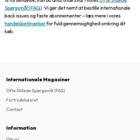
til forsendelse, kan du altid finde svar i vores
Ofte Stillede
Spørgsmål (FAQ)
. Vi gør det nemt at bestille internationale
back issues og faste abonnementer – læs mere i vores
handelsbetingelser
for fuld gennemsigtighed omkring dit
køb.
Internationale Magasiner
Ofte Stillede Spørgsmål (FAQ)
Fortrydelsesret
Contact
Information
Om os