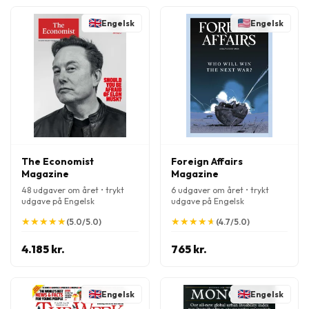
Engelsk
Engelsk
The Economist
Foreign Affairs
Magazine
Magazine
48 udgaver om året • trykt
6 udgaver om året • trykt
udgave på Engelsk
udgave på Engelsk
★
★
★
★
★
★
★
★
★
★
★
★
★
★
★
★
★
★
★
★
(5.0/5.0)
(4.7/5.0)
4.185 kr.
765 kr.
Engelsk
Engelsk