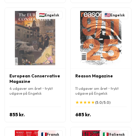
Engelsk
Engelsk
European Conservative
Reason Magazine
Magazine
4 udgaver om året • trykt
11 udgaver om året • trykt
udgave på Engelsk
udgave på Engelsk
★
★
★
★
★
★
★
★
★
★
(5.0/5.0)
855 kr.
685 kr.
Fransk
Italiensk