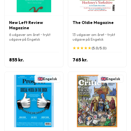
New Left Review
The Oldie Magazine
Magazine
6 udgaver om året • trykt
13 udgaver om året • trykt
udgave på Engelsk
udgave på Engelsk
★
★
★
★
★
★
★
★
★
★
(5.0/5.0)
855 kr.
765 kr.
Engelsk
Engelsk