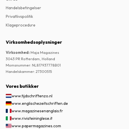
Handelsbetingelser
Privatlivspolitik
Klageprocedure
Virksomhedsoplysninger
Virksomhed
:
Maja Magazines
3043 PR Rotterdam, Holland
Momsnummer
:
NL817937778B01
Handelskammer
:
27300515
Vores butikker
www.tijdschriftenzo.nl
www.englischezeitschriften.de
www.magazinesenanglais.fr
www.rivisteininglese.it
www.papermagazines.com