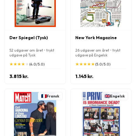
Der Spiegel (Tysk)
New York Magazine
52 udgaver om året • trykt
26 udgaver om året • trykt
udgave på Tysk
udgave på Engelsk
★
★
★
★
★
★
★
★
★
★
★
★
★
★
★
★
★
★
★
★
(4.0/5.0)
(5.0/5.0)
3.815 kr.
1.145 kr.
Fransk
Engelsk