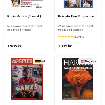
Paris Match (Fransk)
Private Eye Magazine
52 udgaver om året • trykt
26 udgaver om året • trykt
udgave på Fransk
udgave på Engelsk
★
★
★
★
★
★
★
★
★
★
(5.0/5.0)
1.905 kr.
1.335 kr.
Tysk
Engelsk