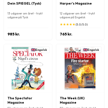
Dein SPIEGEL (Tysk)
Harper's Magazine
13 udgaver om året • trykt
12 udgaver om året • trykt
udgave på Tysk
udgave på Engelsk
★
★
★
★
★
★
★
★
★
★
(5.0/5.0)
985 kr.
765 kr.
Engelsk
Engelsk
The Spectator
The Week (UK)
Magazine
Magazine