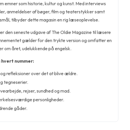
 emner som historie, kultur og kunst. Med interviews
r, anmeldelser af bøger, film og teaterstykker samt
smål, tilbyder dette magasin en rig læseoplevelse.
r den seneste udgave af The Oldie Magazine til læsere
onnementet gælder for den trykte version og omfatter en
er om året, udelukkende på engelsk.
i hvert nummer:
og refleksioner over det at blive ældre.
g tegneserier.
vearbejde, rejser, sundhed og mad.
rkelsesværdige personligheder.
drende gåder.