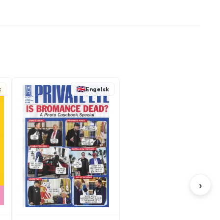
k
Engelsk
›