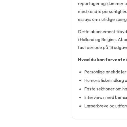
reportager og klummer om
med kendte personlighede
essays om nutidige spørg
Dette abonnement tilbyde
i Holland og Belgien. Ab
fast periode på 13 udgav
Hvad du kan forvente 
Personlige anekdoter 
Humoristiske indlæg o
Faste sektioner om ha
Interviews med bemæ
Læserbreve og udfor