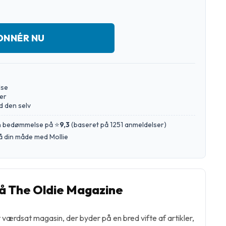
ONNÉR NU
lse
er
d den selv
en bedømmelse på ⭐
9,3
(
baseret på 1251 anmeldelser
)
å din måde med Mollie
 The Oldie Magazine
værdsat magasin, der byder på en bred vifte af artikler,