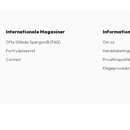
Internationale Magasiner
Informatio
Ofte Stillede Spørgsmål (FAQ)
Om os
Fortrydelsesret
Handelsbeting
Contact
Privatlivspoliti
Klageprocedu
The Oldie Magazine
13 udgaver om året • trykt udgave på Engelsk