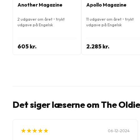
Another Magazine
Apollo Magazine
2 udgaver om året • trykt
11 udgaver om året • trykt
udgave på Engelsk
udgave på Engelsk
605 kr.
2.285 kr.
Det siger læserne om The Oldi
★
★
★
★
★
★
★
★
★
★
06-12-2024