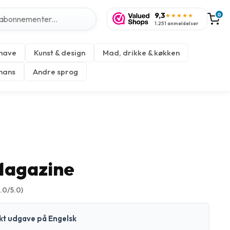
9,3
0
★★★★★
1.251 anmeldelser
 have
Kunst & design
Mad, drikke & køkken
inans
Andre sprog
Magazine
5.0/5.0)
ykt udgave på Engelsk