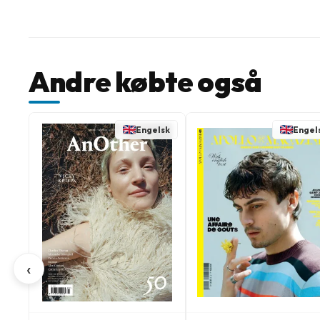
Andre købte også
Engelsk
Engel
‹