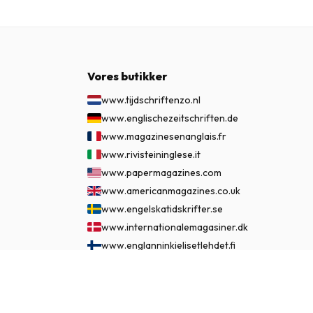
Vores butikker
www.tijdschriftenzo.nl
www.englischezeitschriften.de
www.magazinesenanglais.fr
www.rivisteininglese.it
www.papermagazines.com
www.americanmagazines.co.uk
www.engelskatidskrifter.se
www.internationalemagasiner.dk
www.englanninkielisetlehdet.fi
www.revistaseningles.es
765 kr.
ABONNÉR NU
www.revistasemingles.pt