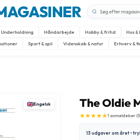
MAGASINER
Underholdning
Håndarbejde
Hobby & fritid
Hus &
nationer
Sport & spil
Videnskab & natur
Erhverv & f
The Oldie 
Engelsk
★
★
★
★
★
★
★
★
★
★
1
anmeldelser
(
13 udgaver om året • tr