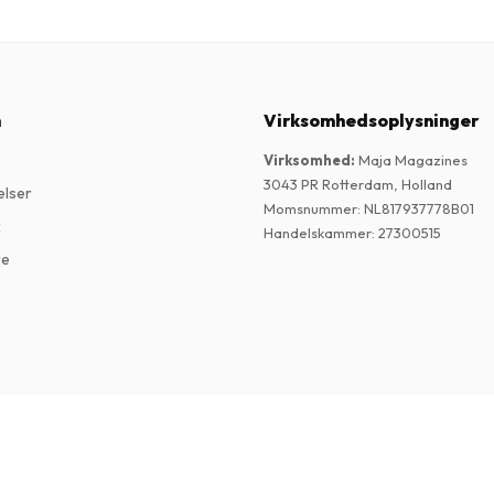
n
Virksomhedsoplysninger
Virksomhed
:
Maja Magazines
3043 PR Rotterdam, Holland
elser
Momsnummer
:
NL817937778B01
k
Handelskammer
:
27300515
re