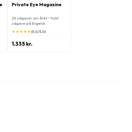
e
Private Eye Magazine
26 udgaver om året • trykt
udgave på Engelsk
★
★
★
★
★
★
★
★
★
★
(5.0/5.0)
1.335 kr.