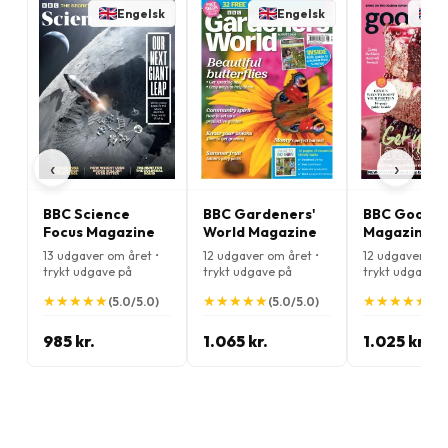
Engelsk
Engelsk
E
‹
›
BBC Science
BBC Gardeners'
BBC Good F
Focus Magazine
World Magazine
Magazine
13 udgaver om året •
12 udgaver om året •
12 udgaver om 
trykt udgave på
trykt udgave på
trykt udgave p
Engelsk
Engelsk
Engelsk
★
★
★
★
★
★
★
★
★
★
★
★
★
★
★
★
★
★
★
★
★
★
★
★
★
★
★
★
★
★
(5.0/5.0)
(5.0/5.0)
(4.
985 kr.
1.065 kr.
1.025 kr.