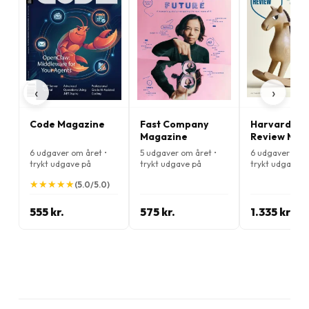
‹
›
Code Magazine
Fast Company
Harvard Bus
Magazine
Review Mag
6 udgaver om året •
5 udgaver om året •
6 udgaver om å
trykt udgave på
trykt udgave på
trykt udgave p
Engelsk
Engelsk
Engelsk
★
★
★
★
★
★
★
★
★
★
(5.0/5.0)
555 kr.
575 kr.
1.335 kr.