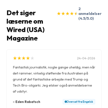
2
Det siger
★
★
★
★
★
★
★
★
★
★
anmeldelser
(4.5/5.0)
læserne om
Wired (USA)
Magazine
★
★
★
★
★
★
★
★
★
★
24-04-2026
Fantastisk journalistik, nogle gange uheldig, men når
det rammer, virkelig støttende fra Australien på
grund af det fantastiske arbejde med Trump og
Tech Bro-oligarki. Jeg elsker også anmeldelserne
af udstyr.
–
Eden Rabatsch
🌐
Oversat fra
Engelsk