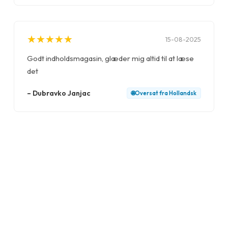
★
★
★
★
★
★
★
★
★
★
15-08-2025
Godt indholdsmagasin, glæder mig altid til at læse
det
–
Dubravko Janjac
🌐
Oversat fra
Hollandsk