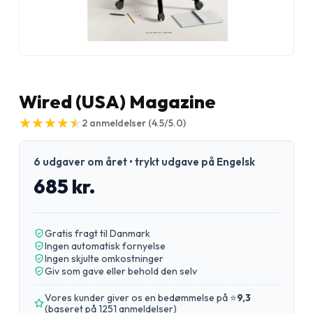
Wired (USA) Magazine
★
★
★
★
★
★
★
★
★
★
2
anmeldelser
(4.5/5.0)
6 udgaver om året • trykt udgave på Engelsk
685 kr.
Gratis fragt til Danmark
Ingen automatisk fornyelse
Ingen skjulte omkostninger
Giv som gave eller behold den selv
Vores kunder giver os en bedømmelse på ⭐
9,3
(
baseret på 1251 anmeldelser
)