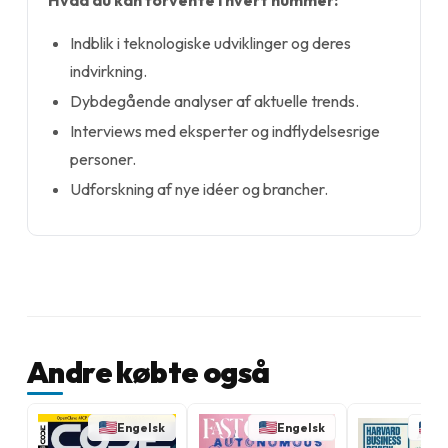
Hvad du kan forvente i hvert nummer:
Indblik i teknologiske udviklinger og deres
indvirkning.
Dybdegående analyser af aktuelle trends.
Interviews med eksperter og indflydelsesrige
personer.
Udforskning af nye idéer og brancher.
Andre købte også
Engelsk
Engelsk
E