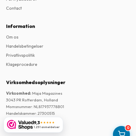
Contact
Information
Om os
Handelsbetingelser
Privatlivspolitik
Klageprocedure
Virksomhedsoplysninger
Virksomhed
:
Maja Magazines
3043 PR Rotterdam, Holland
Momsnummer
:
NL817937778B01
Handelskammer
:
27300515
9,3
★★★★★
1.251 anmeldelser
0
Vores butikker