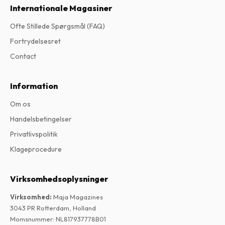
Internationale Magasiner
Ofte Stillede Spørgsmål (FAQ)
Fortrydelsesret
Contact
Information
Om os
Handelsbetingelser
Privatlivspolitik
Klageprocedure
Virksomhedsoplysninger
Virksomhed
:
Maja Magazines
3043 PR Rotterdam, Holland
Momsnummer
:
NL817937778B01