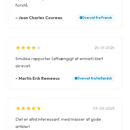
forstå.
–
Jean Charles Coureau
🌐
Oversat fra
Fransk
★
★
★
★
★
★
★
★
★
★
25-01-2025
Smukke rapporter (afhængigt af emnet) klart
skrevet.
–
Martin Erik Remeeus
🌐
Oversat fra
Hollandsk
★
★
★
★
★
★
★
★
★
★
09-05-2025
Det er altid interessant, med masser af gode
artikler!