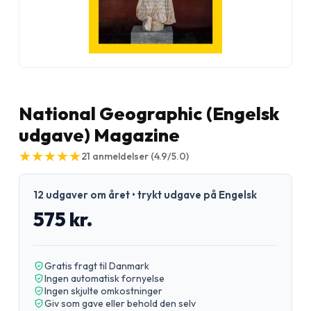
National Geographic (Engelsk
udgave) Magazine
★
★
★
★
★
★
★
★
★
★
21
anmeldelser
(4.9/5.0)
12 udgaver om året • trykt udgave på Engelsk
575 kr.
Gratis fragt til Danmark
Ingen automatisk fornyelse
Ingen skjulte omkostninger
Giv som gave eller behold den selv