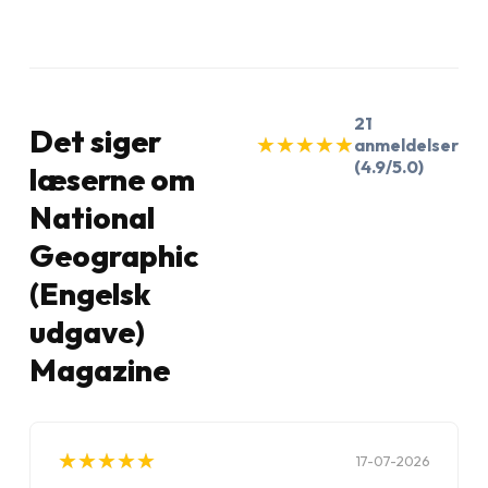
21
Det siger
★
★
★
★
★
★
★
★
★
★
anmeldelser
(4.9/5.0)
læserne om
National
Geographic
(Engelsk
udgave)
Magazine
★
★
★
★
★
★
★
★
★
★
17-07-2026