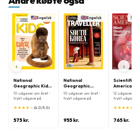
Andre købte også
Engelsk
Engelsk
E
‹
›
National
National
Scientific
Geographic Kids
Geographic
American
Magazine
Traveller
Magazine
10 udgaver om året •
10 udgaver om året •
12 udgaver om 
Magazine
trykt udgave på
trykt udgave på
trykt udgave p
Engelsk
Engelsk
Engelsk
★
★
★
★
★
★
★
★
★
★
★
★
★
★
★
★
★
★
★
★
(4.0/5.0)
(4.
575 kr.
955 kr.
765 kr.