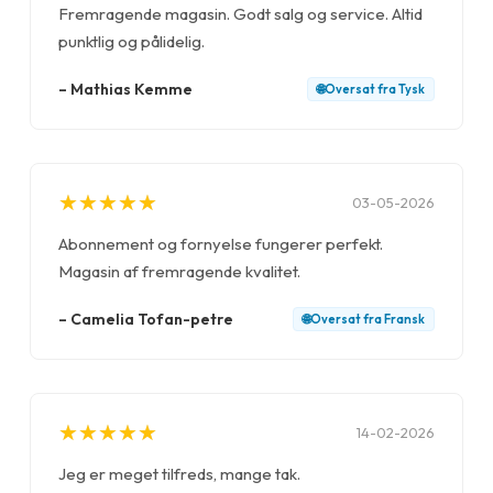
Fremragende magasin. Godt salg og service. Altid
punktlig og pålidelig.
–
Mathias Kemme
🌐
Oversat fra
Tysk
★
★
★
★
★
★
★
★
★
★
03-05-2026
Abonnement og fornyelse fungerer perfekt.
Magasin af fremragende kvalitet.
–
Camelia Tofan-petre
🌐
Oversat fra
Fransk
★
★
★
★
★
★
★
★
★
★
14-02-2026
Jeg er meget tilfreds, mange tak.