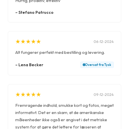
Hurtig, proaktiv, effektiv
–
Stefano Patrucco
★
★
★
★
★
★
★
★
★
★
06-12-2024
Alt fungerer perfekt med bestilling og levering.
–
Lena Becker
🌐
Oversat fra
Tysk
★
★
★
★
★
★
★
★
★
★
09-12-2024
Fremragende indhold, smukke kort og fotos, meget
informativt. Det er en skam, at de amerikanske
måleenheder ikke også er angivet i det metriske
system for at gøre det lettere for læseren at