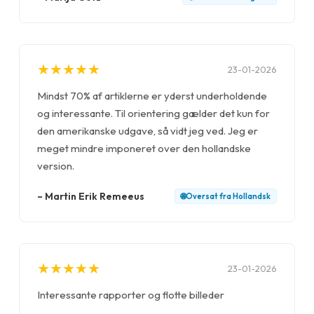
★
★
★
★
★
★
★
★
★
★
23-01-2026
Mindst 70% af artiklerne er yderst underholdende
og interessante. Til orientering gælder det kun for
den amerikanske udgave, så vidt jeg ved. Jeg er
meget mindre imponeret over den hollandske
version.
–
Martin Erik Remeeus
🌐
Oversat fra
Hollandsk
★
★
★
★
★
★
★
★
★
★
23-01-2026
Interessante rapporter og flotte billeder