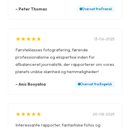
–
Peter Thomas
🌐
Oversat fra
Fransk
★
★
★
★
★
★
★
★
★
★
13-06-2025
Førsteklasses fotografering, førende
professionalisme og ekspertise inden for
afbalanceret journalistik, der rapporterer om vores
planets unikke skønhed og hemmeligheder!
–
Anis Bouyahia
🌐
Oversat fra
Engelsk
★
★
★
★
★
★
★
★
★
★
20-08-2025
Interessante rapporter, fantastiske fotos og