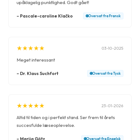
upåklagelig punktlighed. Godt gået!
–
Pascale-caroline Klačko
🌐
Oversat fra
Fransk
★
★
★
★
★
★
★
★
★
★
03-10-2025
Meget interessant
–
Dr. Klaus Suchfort
🌐
Oversat fra
Tysk
★
★
★
★
★
★
★
★
★
★
23-01-2026
Altid til tiden og i perfekt stand. Ser frem til årets
succesfulde læseoplevelse.
–
Marija Götz
🌐
Oversat fra
Engelsk