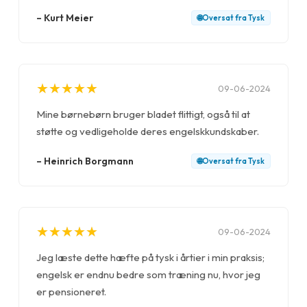
–
Kurt Meier
🌐
Oversat fra
Tysk
★
★
★
★
★
★
★
★
★
★
09-06-2024
Mine børnebørn bruger bladet flittigt, også til at
støtte og vedligeholde deres engelskkundskaber.
–
Heinrich Borgmann
🌐
Oversat fra
Tysk
★
★
★
★
★
★
★
★
★
★
09-06-2024
Jeg læste dette hæfte på tysk i årtier i min praksis;
engelsk er endnu bedre som træning nu, hvor jeg
er pensioneret.