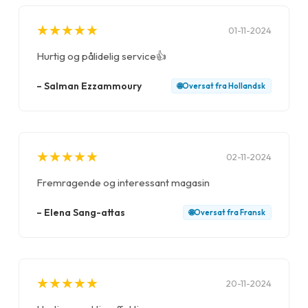
★
★
★
★
★
★
★
★
★
★
01-11-2024
Hurtig og pålidelig service👍
–
Salman Ezzammoury
🌐
Oversat fra
Hollandsk
★
★
★
★
★
★
★
★
★
★
02-11-2024
Fremragende og interessant magasin
–
Elena Sang-attas
🌐
Oversat fra
Fransk
★
★
★
★
★
★
★
★
★
★
20-11-2024