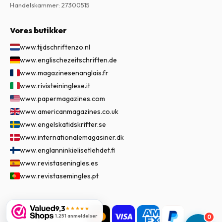
Handelskammer
:
27300515
Vores butikker
www.tijdschriftenzo.nl
www.englischezeitschriften.de
www.magazinesenanglais.fr
www.rivisteininglese.it
www.papermagazines.com
www.americanmagazines.co.uk
www.engelskatidskrifter.se
www.internationalemagasiner.dk
www.englanninkielisetlehdet.fi
www.revistaseningles.es
www.revistasemingles.pt
9,3
★★★★★
1.251 anmeldelser
0