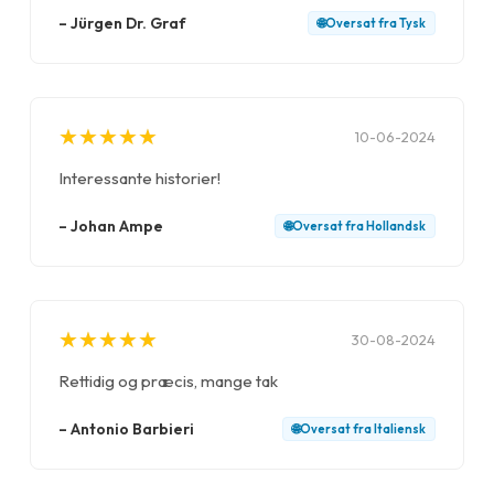
–
Jürgen Dr. Graf
🌐
Oversat fra
Tysk
★
★
★
★
★
★
★
★
★
★
10-06-2024
Interessante historier!
–
Johan Ampe
🌐
Oversat fra
Hollandsk
★
★
★
★
★
★
★
★
★
★
30-08-2024
Rettidig og præcis, mange tak
–
Antonio Barbieri
🌐
Oversat fra
Italiensk