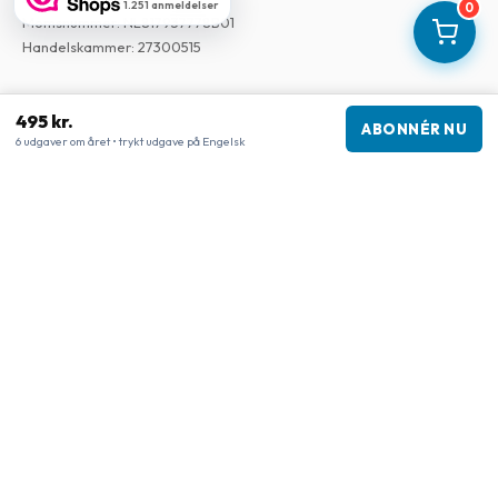
1.251 anmeldelser
0
Momsnummer
:
NL817937778B01
Handelskammer
:
27300515
Vores butikker
495 kr.
ABONNÉR NU
www.tijdschriftenzo.nl
6 udgaver om året • trykt udgave på Engelsk
www.englischezeitschriften.de
www.magazinesenanglais.fr
www.rivisteininglese.it
www.papermagazines.com
www.americanmagazines.co.uk
www.engelskatidskrifter.se
www.internationalemagasiner.dk
www.englanninkielisetlehdet.fi
www.revistaseningles.es
www.revistasemingles.pt