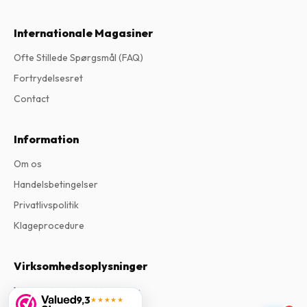
Internationale Magasiner
Ofte Stillede Spørgsmål (FAQ)
Fortrydelsesret
Contact
Information
Om os
Handelsbetingelser
Privatlivspolitik
Klageprocedure
Virksomhedsoplysninger
Virksomhed
:
Maja Magazines
9,3
★★★★★
3043 PR Rotterdam, Holland