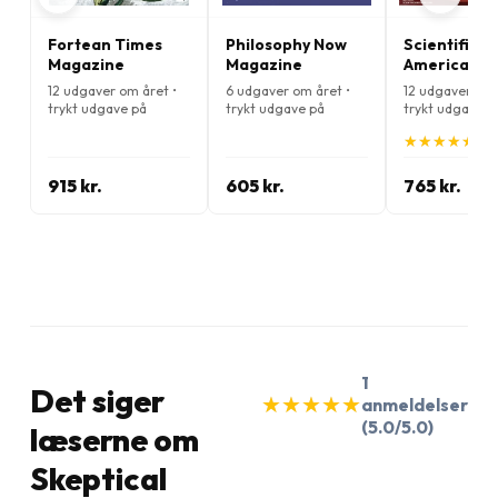
Fortean Times
Philosophy Now
Scientific
Magazine
Magazine
American
Magazine
12 udgaver om året •
6 udgaver om året •
12 udgaver om 
trykt udgave på
trykt udgave på
trykt udgave p
Engelsk
Engelsk
Engelsk
★
★
★
★
★
★
★
★
★
★
(4.
915 kr.
605 kr.
765 kr.
1
Det siger
★
★
★
★
★
★
★
★
★
★
anmeldelser
(5.0/5.0)
læserne om
Skeptical