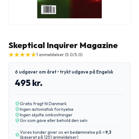
Skeptical Inquirer Magazine
★
★
★
★
★
★
★
★
★
★
1
anmeldelser
(5.0/5.0)
6 udgaver om året • trykt udgave på Engelsk
495 kr.
Gratis fragt til Danmark
Ingen automatisk fornyelse
Ingen skjulte omkostninger
Giv som gave eller behold den selv
Vores kunder giver os en bedømmelse på ⭐
9,3
(
baseret på 1251 anmeldelser
)