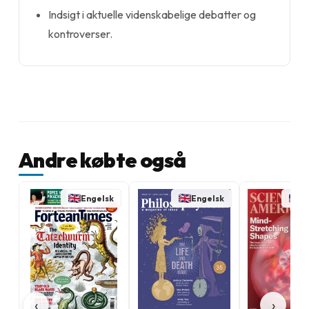
Indsigt i aktuelle videnskabelige debatter og
kontroverser.
Andre købte også
Engelsk
Engelsk
E
‹
›