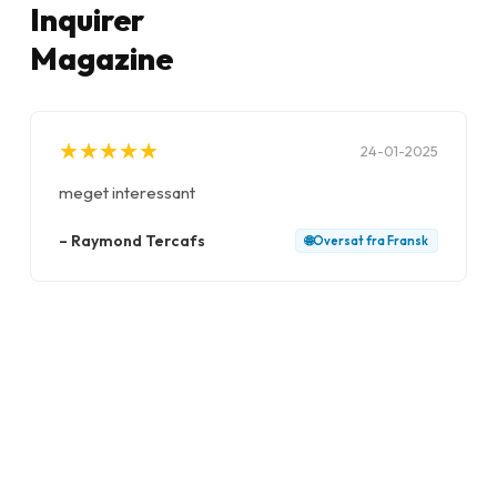
Inquirer
Magazine
★
★
★
★
★
★
★
★
★
★
24-01-2025
meget interessant
–
Raymond Tercafs
🌐
Oversat fra
Fransk