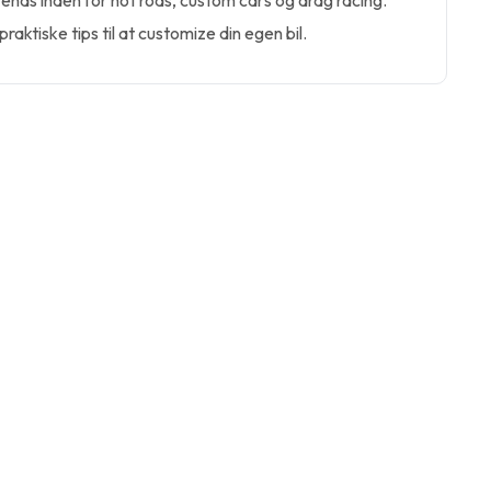
ends inden for hot rods, custom cars og drag racing.
raktiske tips til at customize din egen bil.