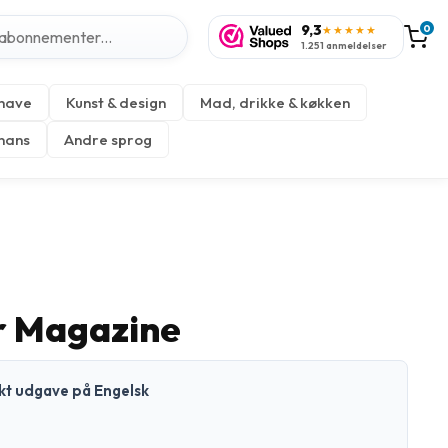
9,3
0
★★★★★
1.251 anmeldelser
 have
Kunst & design
Mad, drikke & køkken
inans
Andre sprog
r Magazine
ykt udgave på Engelsk