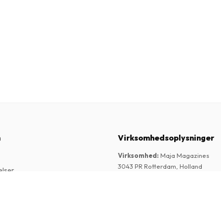
n
Virksomhedsoplysninger
Virksomhed
:
Maja Magazines
3043 PR Rotterdam, Holland
elser
Momsnummer
:
NL817937778B01
k
Handelskammer
:
27300515
re