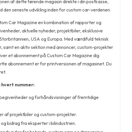
ionen af dette førende magasin direkte i din postkasse,
d den seneste udvikling inden for custom car-verdenen.
tom Car Magazine en kombination af rapporter og
venheder, aktuelle nyheder, projektbiler, eksklusive
 Storbritannien, USA og Europa. Med værdifuld teknisk
r, samt en aktiv sektion med annoncer, custom-projekter
giver et abonnement på Custom Car Magazine dig
tte abonnement er for printversionen af magasinet. Du
et.
i hvert nummer:
 begivenheder og forhåndsvisninger af fremtidige
 af projektbiler og custom-projekter.
og bidrag fra eksperter i bilindustrien.