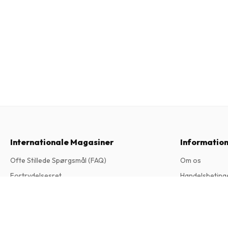
Internationale Magasiner
Informatio
Ofte Stillede Spørgsmål (FAQ)
Om os
Fortrydelsesret
Handelsbeting
Contact
Privatlivspoliti
Custom Car Magazine
12 udgaver om året • trykt udgave på Engelsk
Klageprocedu