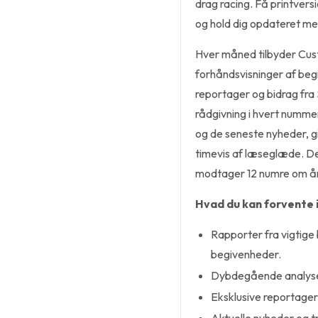
drag racing. Få printvers
og hold dig opdateret me
Hver måned tilbyder Cus
forhåndsvisninger af begi
reportager og bidrag fra
rådgivning i hvert numme
og de seneste nyheder, 
timevis af læseglæde. De
modtager 12 numre om år
Hvad du kan forvente 
Rapporter fra vigtige
begivenheder.
Dybdegående analyser
Eksklusive reportager 