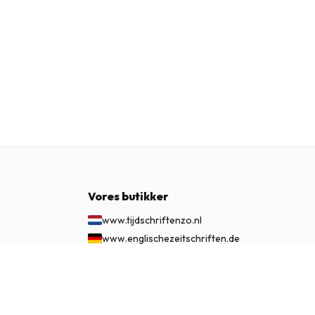
Vores butikker
www.tijdschriftenzo.nl
www.englischezeitschriften.de
www.magazinesenanglais.fr
1.145 kr.
ABONNÉR NU
www.rivisteininglese.it
www.papermagazines.com
www.americanmagazines.co.uk