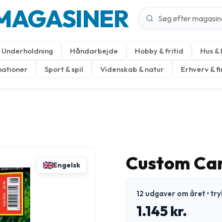
MAGASINER
Underholdning
Håndarbejde
Hobby & fritid
Hus &
nationer
Sport & spil
Videnskab & natur
Erhverv & f
Custom Ca
Engelsk
12 udgaver om året • tr
1.145 kr.