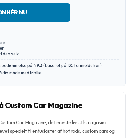
ONNÉR NU
lse
er
d den selv
en bedømmelse på ⭐
9,3
(
baseret på 1251 anmeldelser
)
å din måde med Mollie
å Custom Car Magazine
stom Car Magazine, det eneste livsstilsmagasin i
evet specielt til entusiaster af hot rods, custom cars og