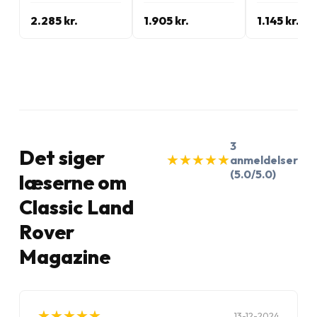
2.285 kr.
1.905 kr.
1.145 kr.
3
Det siger
★
★
★
★
★
★
★
★
★
★
anmeldelser
(5.0/5.0)
læserne om
Classic Land
Rover
Magazine
★
★
★
★
★
★
★
★
★
★
13-12-2024