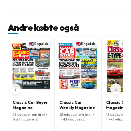
Andre købte også
Engelsk
Engelsk
E
‹
›
Classic Car Buyer
Classic Car
Classic Cars
Magazine
Weekly Magazine
Magazine
52 udgaver om året •
52 udgaver om året •
12 udgaver om 
trykt udgave på
trykt udgave på
trykt udgave p
Engelsk
Engelsk
Engelsk