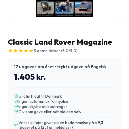
Classic Land Rover Magazine
★
★
★
★
★
★
★
★
★
★
3
anmeldelser
(5.0/5.0)
12 udgaver om året • trykt udgave på Engelsk
1.405 kr.
Gratis fragt til Danmark
Ingen automatisk fornyelse
Ingen skjulte omkostninger
Giv som gave eller behold den selv
Vores kunder giver os en bedømmelse på ⭐
9,3
(
baseret på 1251 anmeldelser
)