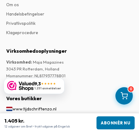
Om os
Handelsbetingelser
Privatlivspolitik
Klageprocedure
Virksomhedsoplysninger
Virksomhed
:
Maja Magazines
3043 PR Rotterdam, Holland
Momsnummer
:
NL817937778B01
Handelskammer
:
27300515
9,3
★★★★★
1.251 anmeldelser
0
Vores butikker
www.tijdschriftenzo.nl
www.englischezeitschriften.de
1.405 kr.
ABONNÉR NU
www.magazinesenanglais.fr
12 udgaver om året • trykt udgave på Engelsk
www.rivisteininglese.it