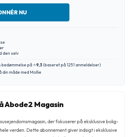
ONNÉR NU
lse
er
d den selv
en bedømmelse på ⭐
9,3
(
baseret på 1251 anmeldelser
)
å din måde med Mollie
å Abode2 Magasin
susejendomsmagasin, der fokuserer på eksklusive bolig-
ele verden. Dette abonnement giver indsigt i eksklusive