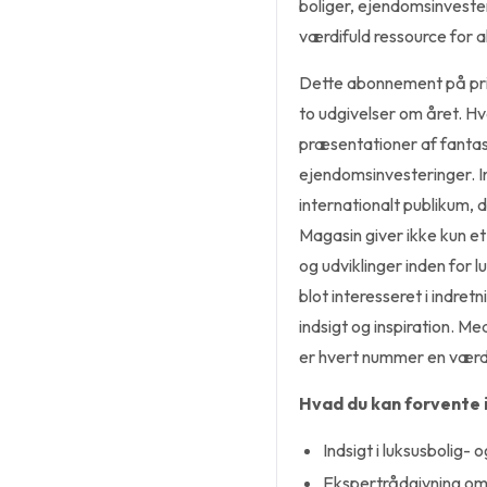
boliger, ejendomsinvesteri
værdifuld ressource for a
Dette abonnement på pri
to udgivelser om året. Hv
præsentationer af fantas
ejendomsinvesteringer. In
internationalt publikum,
Magasin giver ikke kun et
og udviklinger inden for 
blot interesseret i indr
indsigt og inspiration. M
er hvert nummer en værdi
Hvad du kan forvente 
Indsigt i luksusbolig
Ekspertrådgivning om