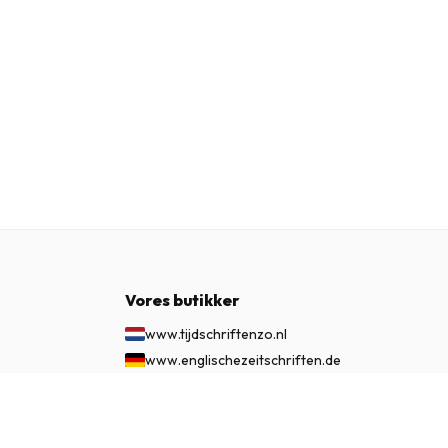
Vores butikker
www.tijdschriftenzo.nl
www.englischezeitschriften.de
www.magazinesenanglais.fr
455 kr.
www.rivisteininglese.it
ABONNÉR NU
www.papermagazines.com