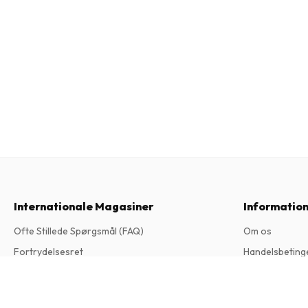
Internationale Magasiner
Informatio
Ofte Stillede Spørgsmål (FAQ)
Om os
Fortrydelsesret
Handelsbeting
Contact
Privatlivspoliti
Abode2 Magazine
Klageprocedu
2 udgaver om året • trykt udgave på Engelsk