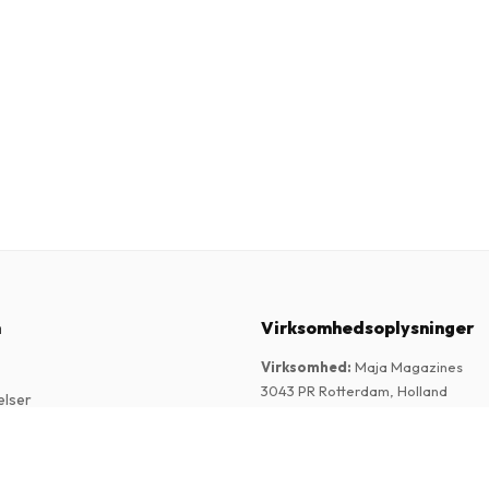
n
Virksomhedsoplysninger
Virksomhed
:
Maja Magazines
3043 PR Rotterdam, Holland
elser
Momsnummer
:
NL817937778B01
k
Handelskammer
:
27300515
re