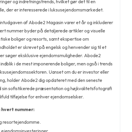
nger og indretningstrends, hvilket gør det til en
lle, der er interesserede i luksusejendomsmarkedet.
ntudgaven af Abode2 Magasin varer et år og inkluderer
ert nummer byder på detaljerede artikler og visuelle
tiske boliger og resorts, samt ekspertise om
dholdet er skrevet på engelsk og henvender sig til et
 der søger eksklusive ejendomsmuligheder. Abode2
 indblik i de mest imponerende boliger, men også i trends
luksusejendomssektoren. Uanset om du er investor eller
etning, holder Abode2 dig opdateret med den seneste
ed sin sofistikerede præsentation og højkvalitetsfotografi
fuld tilføjelse for enhver ejendomselsker.
i hvert nummer:
- og resortejendomme.
 ejendomsinvesteringer.