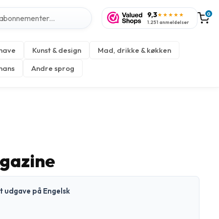
9,3
0
★★★★★
1.251 anmeldelser
 have
Kunst & design
Mad, drikke & køkken
inans
Andre sprog
gazine
kt udgave på Engelsk