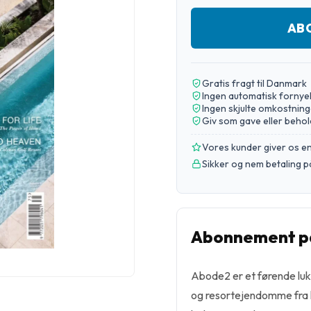
AB
Gratis fragt til Danmark
Ingen automatisk fornye
Ingen skjulte omkostning
Giv som gave eller behol
Vores kunder giver os 
Sikker og nem betaling p
Abonnement p
Abode2 er et førende luk
og resortejendomme fra h