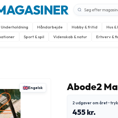
MAGASINER
Underholdning
Håndarbejde
Hobby & fritid
Hus &
nationer
Sport & spil
Videnskab & natur
Erhverv & f
Abode2 Ma
Engelsk
2 udgaver om året • try
455 kr.