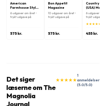
American
Bon Appetit
Country Liv
Farmhouse Style
Magazine
(USA) Maga
Magazine
6 udgaver om året •
10 udgaver om året •
6 udgaver om å
trykt udgave på
trykt udgave på
trykt udgave p
Engelsk
Engelsk
Engelsk
★
★
★
★
★
★
★
★
★
★
(5.
575 kr.
575 kr.
455 kr.
1
Det siger
★
★
★
★
★
★
★
★
★
★
anmeldelser
(5.0/5.0)
læserne om The
Magnolia
Journal