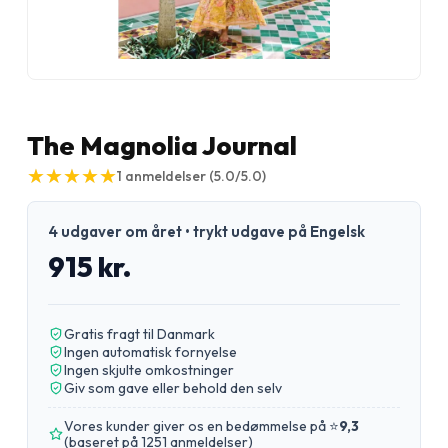
The Magnolia Journal
★
★
★
★
★
★
★
★
★
★
1
anmeldelser
(5.0/5.0)
4 udgaver om året • trykt udgave på Engelsk
915 kr.
Gratis fragt til Danmark
Ingen automatisk fornyelse
Ingen skjulte omkostninger
Giv som gave eller behold den selv
Vores kunder giver os en bedømmelse på ⭐
9,3
(
baseret på 1251 anmeldelser
)