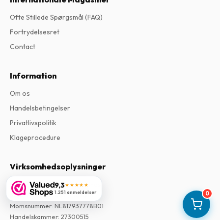
Ofte Stillede Spørgsmål (FAQ)
Fortrydelsesret
Contact
Information
Om os
Handelsbetingelser
Privatlivspolitik
Klageprocedure
Virksomhedsoplysninger
Virksomhed
:
Maja Magazines
9,3
★★★★★
1.251 anmeldelser
0
3043 PR Rotterdam, Holland
Momsnummer
:
NL817937778B01
Handelskammer
:
27300515