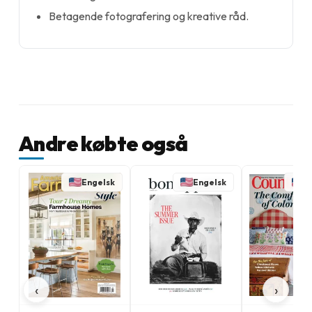
Betagende fotografering og kreative råd.
Andre købte også
Engelsk
Engelsk
E
‹
›