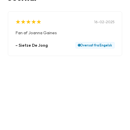
★
★
★
★
★
★
★
★
★
★
16-02-2025
Fan af Joanna Gaines
–
Sietze De Jong
🌐
Oversat fra
Engelsk