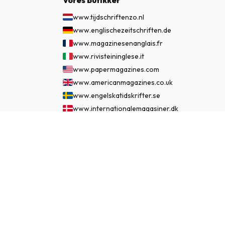
Vores butikker
www.tijdschriftenzo.nl
www.englischezeitschriften.de
www.magazinesenanglais.fr
www.rivisteininglese.it
www.papermagazines.com
www.americanmagazines.co.uk
www.engelskatidskrifter.se
www.internationalemagasiner.dk
www.englanninkielisetlehdet.fi
495 kr.
ABONNÉR NU
www.revistaseningles.es
www.revistasemingles.pt