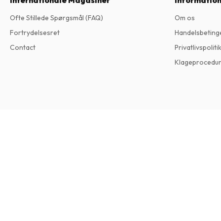
Internationale Magasiner
Informatio
Ofte Stillede Spørgsmål (FAQ)
Om os
Fortrydelsesret
Handelsbeting
Contact
Privatlivspoliti
Klageprocedu
Women's Health (USA) Magazine
4 udgaver om året • trykt udgave på Engelsk