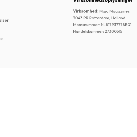
n
Virksomhedsoplysninger
Virksomhed
:
Maja Magazines
3043 PR Rotterdam, Holland
elser
Momsnummer
:
NL817937778B01
k
Handelskammer
:
27300515
re