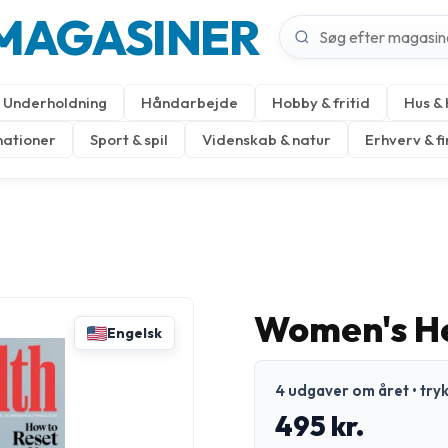
MAGASINER
Underholdning
Håndarbejde
Hobby & fritid
Hus &
nationer
Sport & spil
Videnskab & natur
Erhverv & f
Women's He
Engelsk
4 udgaver om året • try
495 kr.