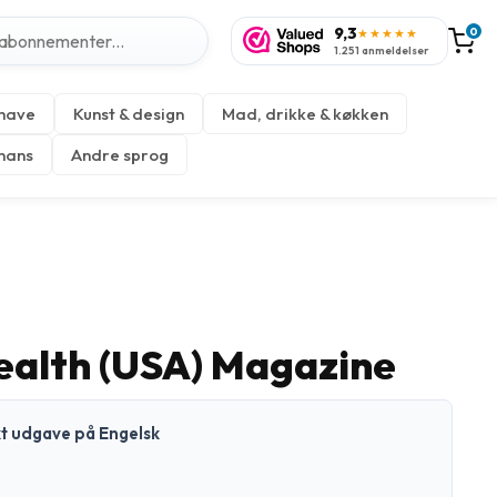
9,3
0
★★★★★
1.251 anmeldelser
 have
Kunst & design
Mad, drikke & køkken
inans
Andre sprog
alth (USA) Magazine
kt udgave på Engelsk