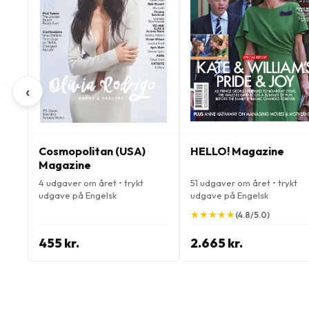
‹
Cosmopolitan (USA)
HELLO! Magazine
Magazine
4 udgaver om året • trykt
51 udgaver om året • trykt
udgave på Engelsk
udgave på Engelsk
★
★
★
★
★
★
★
★
★
★
(4.8/5.0)
455 kr.
2.665 kr.