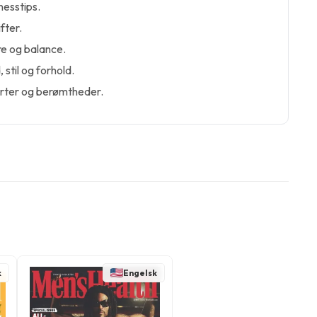
nesstips.
fter.
re og balance.
stil og forhold.
rter og berømtheder.
k
Engelsk