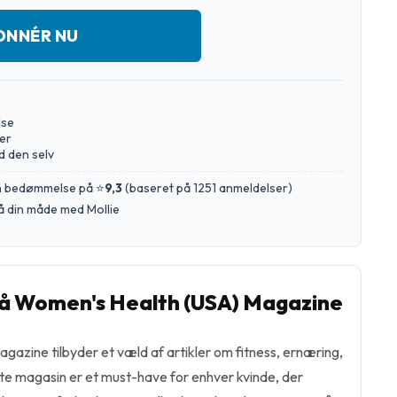
ONNÉR NU
lse
er
d den selv
en bedømmelse på ⭐
9,3
(
baseret på 1251 anmeldelser
)
å din måde med Mollie
 Women's Health (USA) Magazine
azine tilbyder et væld af artikler om fitness, ernæring,
e magasin er et must-have for enhver kvinde, der