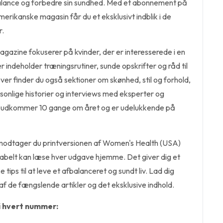
i balance og forbedre sin sundhed. Med et abonnement på
merikanske magasin får du et eksklusivt indblik i de
r.
azine fokuserer på kvinder, der er interesserede i en
r indeholder træningsrutiner, sunde opskrifter og råd til
er finder du også sektioner om skønhed, stil og forhold,
sonlige historier og interviews med eksperter og
 udkommer 10 gange om året og er udelukkende på
odtager du printversionen af Women's Health (USA)
abelt kan læse hver udgave hjemme. Det giver dig et
e tips til at leve et afbalanceret og sundt liv. Lad dig
f de fængslende artikler og det eksklusive indhold.
i hvert nummer: