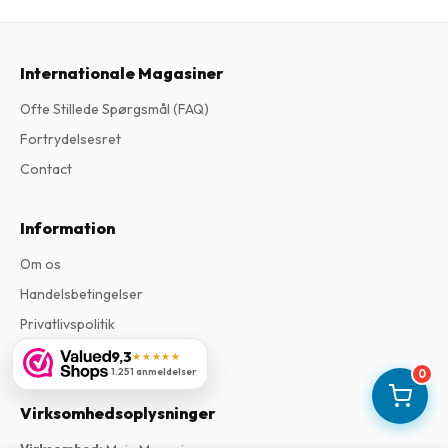
Internationale Magasiner
Ofte Stillede Spørgsmål (FAQ)
Fortrydelsesret
Contact
Information
Om os
Handelsbetingelser
Privatlivspolitik
Klageprocedure
9,3
★★★★★
1.251 anmeldelser
0
Virksomhedsoplysninger