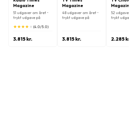
Radio Times
TV Times
TV Choice
Magazine
Magazine
Magazine
51 udgaver om året •
48 udgaver om året •
52 udgaver om 
trykt udgave på
trykt udgave på
trykt udgave p
Engelsk
Engelsk
Engelsk
★
★
★
★
★
★
★
★
★
★
(4.0/5.0)
3.815 kr.
3.815 kr.
2.285 kr.