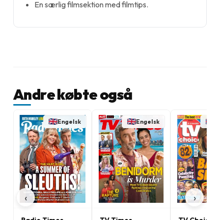
En særlig filmsektion med filmtips.
Andre købte også
Engelsk
Engelsk
E
‹
›