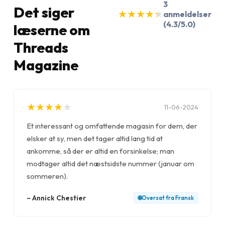
3
Det siger
★
★
★
★
★
★
★
★
★
★
anmeldelser
(4.3/5.0)
læserne om
Threads
Magazine
★
★
★
★
★
★
★
★
★
★
11-06-2024
Et interessant og omfattende magasin for dem, der
elsker at sy, men det tager altid lang tid at
ankomme, så der er altid en forsinkelse; man
modtager altid det næstsidste nummer (januar om
sommeren).
–
Annick Chestier
🌐
Oversat fra
Fransk