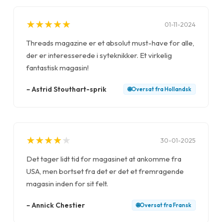
★
★
★
★
★
★
★
★
★
★
01-11-2024
Threads magazine er et absolut must-have for alle,
der er interesserede i syteknikker. Et virkelig
fantastisk magasin!
–
Astrid Stouthart-sprik
🌐
Oversat fra
Hollandsk
★
★
★
★
★
★
★
★
★
★
30-01-2025
Det tager lidt tid for magasinet at ankomme fra
USA, men bortset fra det er det et fremragende
magasin inden for sit felt.
–
Annick Chestier
🌐
Oversat fra
Fransk