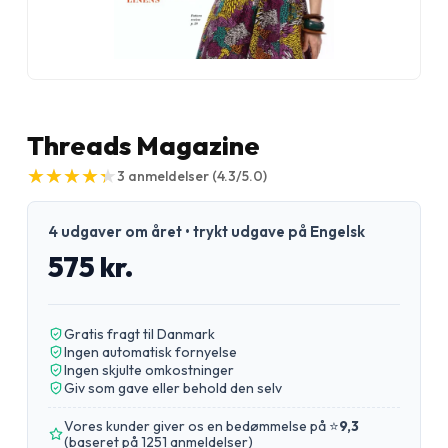
Threads Magazine
★
★
★
★
★
★
★
★
★
★
3
anmeldelser
(4.3/5.0)
4 udgaver om året • trykt udgave på Engelsk
575 kr.
Gratis fragt til Danmark
Ingen automatisk fornyelse
Ingen skjulte omkostninger
Giv som gave eller behold den selv
Vores kunder giver os en bedømmelse på ⭐
9,3
(
baseret på 1251 anmeldelser
)