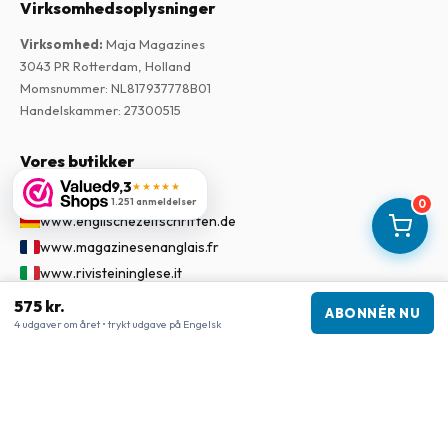
Virksomhedsoplysninger
Virksomhed
:
Maja Magazines
3043 PR Rotterdam, Holland
Momsnummer
:
NL817937778B01
Handelskammer
:
27300515
Vores butikker
9,3
★★★★★
www.tijdschriftenzo.nl
1.251 anmeldelser
0
www.englischezeitschriften.de
www.magazinesenanglais.fr
www.rivisteininglese.it
www.papermagazines.com
575 kr.
ABONNÉR NU
www.americanmagazines.co.uk
4 udgaver om året • trykt udgave på Engelsk
www.engelskatidskrifter.se
www.internationalemagasiner.dk
www.englanninkielisetlehdet.fi
www.revistaseningles.es