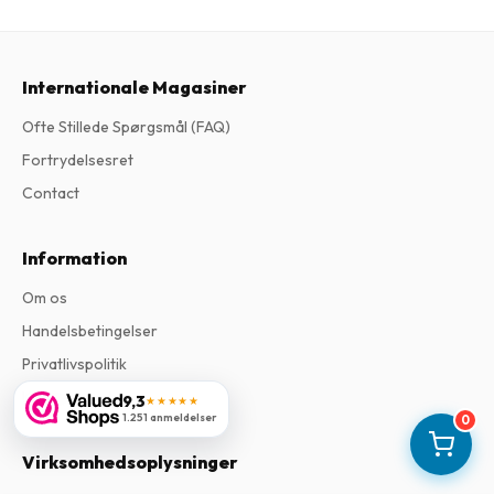
Internationale Magasiner
Ofte Stillede Spørgsmål (FAQ)
Fortrydelsesret
Contact
Information
Om os
Handelsbetingelser
Privatlivspolitik
Klageprocedure
9,3
★★★★★
1.251 anmeldelser
0
Virksomhedsoplysninger