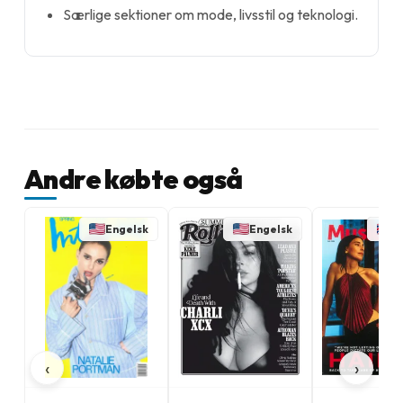
Særlige sektioner om mode, livsstil og teknologi.
Andre købte også
Engelsk
Engelsk
E
‹
›