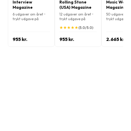
Interview
Rolling Stone
Music Week
Magazine
(USA) Magazine
Magazine
6 udgaver om året •
12 udgaver om året •
50 udgaver om 
trykt udgave på
trykt udgave på
trykt udgave p
Engelsk
Engelsk
Engelsk
★
★
★
★
★
★
★
★
★
★
(5.0/5.0)
955 kr.
955 kr.
2.665 kr.