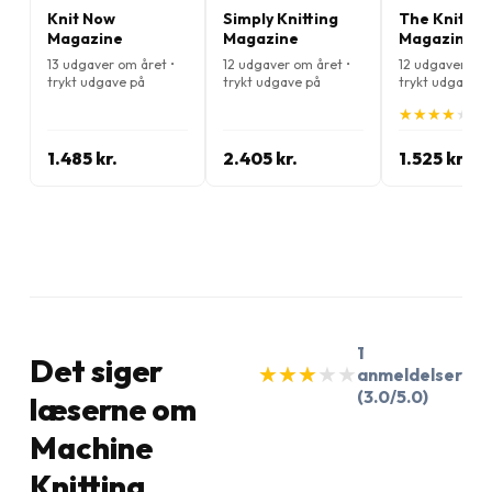
Knit Now
Simply Knitting
The Knitter
Magazine
Magazine
Magazine
13 udgaver om året •
12 udgaver om året •
12 udgaver om 
trykt udgave på
trykt udgave på
trykt udgave p
Engelsk
Engelsk
Engelsk
★
★
★
★
★
★
★
★
★
★
(4.
1.485 kr.
2.405 kr.
1.525 kr.
1
Det siger
★
★
★
★
★
★
★
★
★
★
anmeldelser
(3.0/5.0)
læserne om
Machine
Knitting