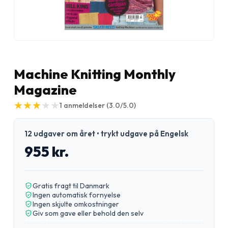
Machine Knitting Monthly
Magazine
★
★
★
★
★
★
★
★
★
★
1
anmeldelser
(3.0/5.0)
12 udgaver om året • trykt udgave på Engelsk
955 kr.
Gratis fragt til Danmark
Ingen automatisk fornyelse
Ingen skjulte omkostninger
Giv som gave eller behold den selv