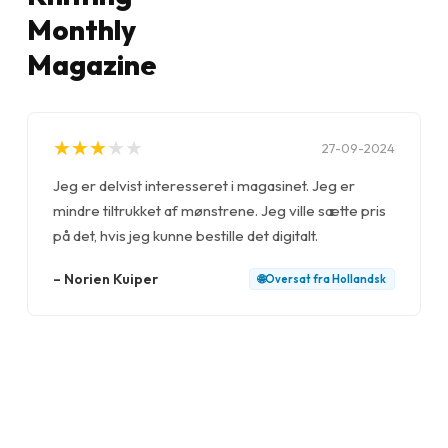
Monthly
Magazine
★
★
★
★
★
★
★
★
★
★
27-09-2024
Jeg er delvist interesseret i magasinet. Jeg er
mindre tiltrukket af mønstrene. Jeg ville sætte pris
på det, hvis jeg kunne bestille det digitalt.
–
Norien Kuiper
🌐
Oversat fra
Hollandsk