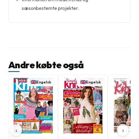
sæsonbestemte projekter.
Andre købte også
Engelsk
Engelsk
E
‹
›