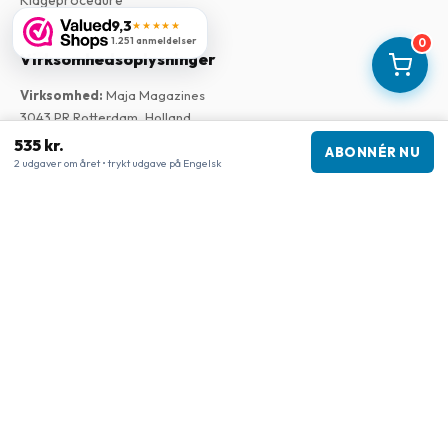
9,3
★★★★★
1.251 anmeldelser
0
Virksomhedsoplysninger
Virksomhed
:
Maja Magazines
3043 PR Rotterdam, Holland
Momsnummer
:
NL817937778B01
535 kr.
ABONNÉR NU
Handelskammer
:
27300515
2 udgaver om året • trykt udgave på Engelsk
Vores butikker
www.tijdschriftenzo.nl
www.englischezeitschriften.de
www.magazinesenanglais.fr
www.rivisteininglese.it
www.papermagazines.com
www.americanmagazines.co.uk
www.engelskatidskrifter.se
www.internationalemagasiner.dk