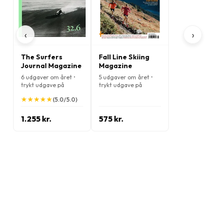
‹
›
The Surfers
Fall Line Skiing
Journal Magazine
Magazine
6 udgaver om året •
5 udgaver om året •
trykt udgave på
trykt udgave på
Engelsk
Engelsk
★
★
★
★
★
★
★
★
★
★
(5.0/5.0)
1.255 kr.
575 kr.