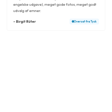
engelske udgave), meget gode fotos, meget godt
udvalg af emner.
–
Birgit Rüter
🌐
Oversat fra
Tysk