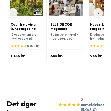
‹
›
Country Living
ELLE DECOR
House & Ga
(UK) Magazine
Magazine
Magazine
12 udgaver om året •
8 udgaver om året •
12 udgaver om 
trykt udgave på
trykt udgave på
trykt udgave p
Engelsk
Engelsk
Engelsk
★
★
★
★
★
★
★
★
★
★
★
★
★
★
★
★
★
★
★
★
(4.8/5.0)
(5.
1.145 kr.
455 kr.
955 kr.
2
Det siger
★
★
★
★
★
★
★
★
★
★
anmeldelser
(5.0/5.0)