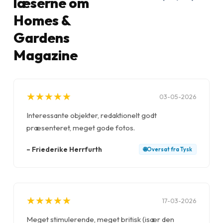
læserne om
Homes &
Gardens
Magazine
★
★
★
★
★
★
★
★
★
★
03-05-2026
Interessante objekter, redaktionelt godt
præsenteret, meget gode fotos.
–
Friederike Herrfurth
🌐
Oversat fra
Tysk
★
★
★
★
★
★
★
★
★
★
17-03-2026
Meget stimulerende, meget britisk (især den