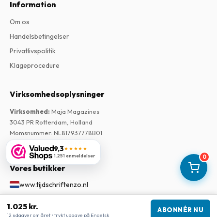
Information
Om os
Handelsbetingelser
Privatlivspolitik
Klageprocedure
Virksomhedsoplysninger
Virksomhed
:
Maja Magazines
3043 PR Rotterdam, Holland
Momsnummer
:
NL817937778B01
Handelskammer
:
27300515
9,3
★★★★★
1.251 anmeldelser
0
Vores butikker
www.tijdschriftenzo.nl
www.englischezeitschriften.de
1.025 kr.
www.magazinesenanglais.fr
ABONNÉR NU
12 udgaver om året • trykt udgave på Engelsk