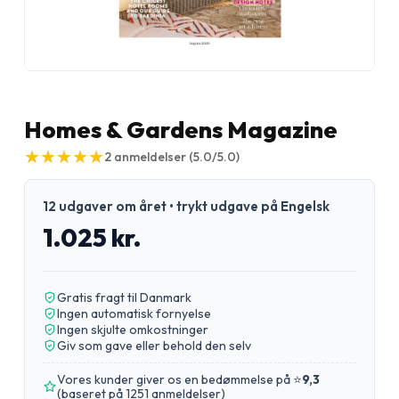
Homes & Gardens Magazine
★
★
★
★
★
★
★
★
★
★
2
anmeldelser
(5.0/5.0)
12 udgaver om året • trykt udgave på Engelsk
1.025 kr.
Gratis fragt til Danmark
Ingen automatisk fornyelse
Ingen skjulte omkostninger
Giv som gave eller behold den selv
Vores kunder giver os en bedømmelse på ⭐
9,3
(
baseret på 1251 anmeldelser
)