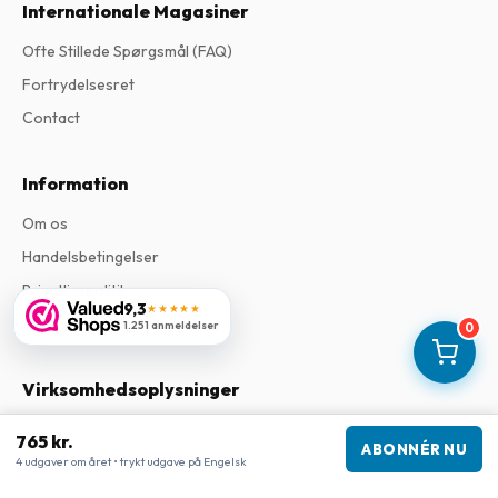
Internationale Magasiner
Ofte Stillede Spørgsmål (FAQ)
Fortrydelsesret
Contact
Information
Om os
Handelsbetingelser
Privatlivspolitik
9,3
★★★★★
Klageprocedure
1.251 anmeldelser
0
Virksomhedsoplysninger
Virksomhed
:
Maja Magazines
765 kr.
ABONNÉR NU
3043 PR Rotterdam, Holland
4 udgaver om året • trykt udgave på Engelsk
Momsnummer
:
NL817937778B01