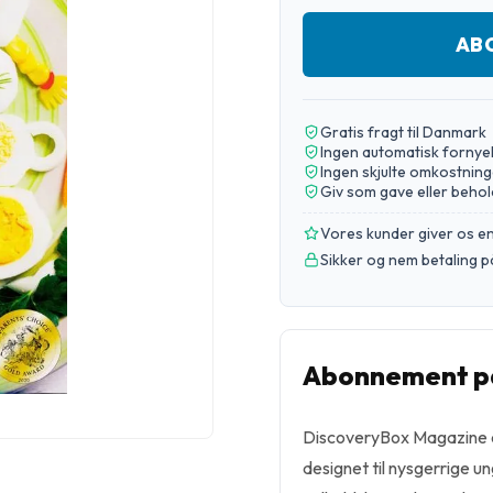
AB
Gratis fragt til Danmark
Ingen automatisk fornye
Ingen skjulte omkostning
Giv som gave eller behol
Vores kunder giver os 
Sikker og nem betaling p
Abonnement p
DiscoveryBox Magazine er
designet til nysgerrige u