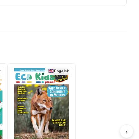
k
Engelsk
›