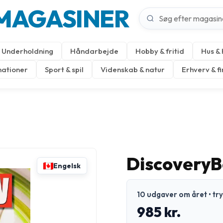
MAGASINER
Underholdning
Håndarbejde
Hobby & fritid
Hus &
nationer
Sport & spil
Videnskab & natur
Erhverv & f
DiscoveryB
Engelsk
10 udgaver om året • tr
985 kr.