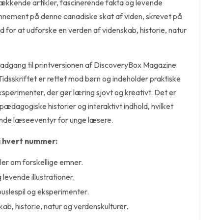
ækkende artikler, fascinerende fakta og levende
bonnement på denne canadiske skat af viden, skrevet på
d for at udforske en verden af videnskab, historie, natur
adgang til printversionen af DiscoveryBox Magazine
idsskriftet er rettet mod børn og indeholder praktiske
eksperimenter, der gør læring sjovt og kreativt. Det er
pædagogiske historier og interaktivt indhold, hvilket
gende læseeventyr for unge læsere.
i hvert nummer:
er om forskellige emner.
levende illustrationer.
 puslespil og eksperimenter.
ab, historie, natur og verdenskulturer.