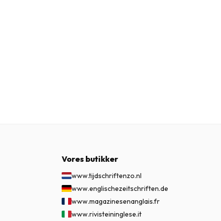
Vores butikker
www.tijdschriftenzo.nl
www.englischezeitschriften.de
www.magazinesenanglais.fr
www.rivisteininglese.it