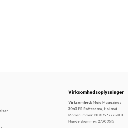
n
Virksomhedsoplysninger
Virksomhed
:
Maja Magazines
3043 PR Rotterdam, Holland
elser
Momsnummer
:
NL817937778B01
k
Handelskammer
:
27300515