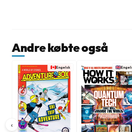
Andre købte også
Engelsk
Engel
‹