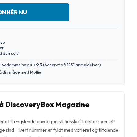
ONNÉR NU
lse
er
d den selv
en bedømmelse på ⭐
9,3
(
baseret på 1251 anmeldelser
)
å din måde med Mollie
å DiscoveryBox Magazine
 et fængslende pædagogisk tidsskrift, der er specielt
nge sind. Hvert nummer er fyldt med varieret og tiltalende