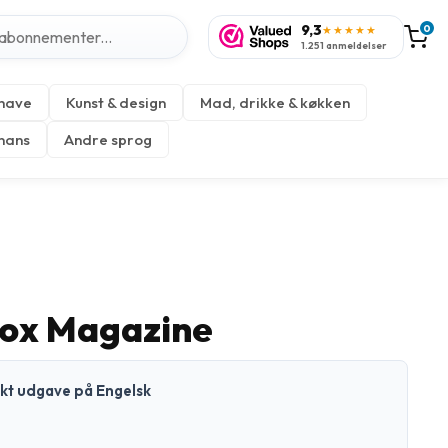
9,3
0
★★★★★
1.251 anmeldelser
 have
Kunst & design
Mad, drikke & køkken
inans
Andre sprog
ox Magazine
ykt udgave på Engelsk