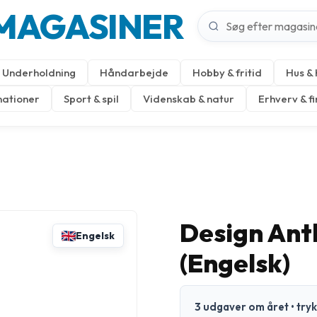
MAGASINER
Underholdning
Håndarbejde
Hobby & fritid
Hus &
nationer
Sport & spil
Videnskab & natur
Erhverv & f
Design Ant
Engelsk
(Engelsk)
3 udgaver om året • try