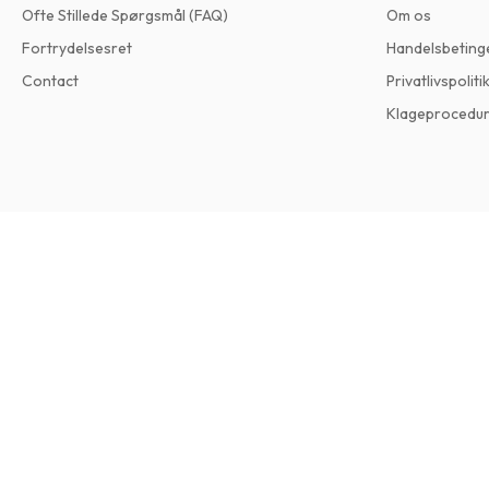
Ofte Stillede Spørgsmål (FAQ)
Om os
Fortrydelsesret
Handelsbeting
Contact
Privatlivspoliti
Klageprocedu
Design Anthology Magazine (Engelsk)
3 udgaver om året • trykt udgave på Engelsk