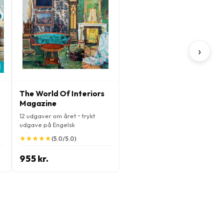
›
The World Of Interiors
Magazine
12 udgaver om året • trykt
udgave på Engelsk
★
★
★
★
★
★
★
★
★
★
(5.0/5.0)
955 kr.