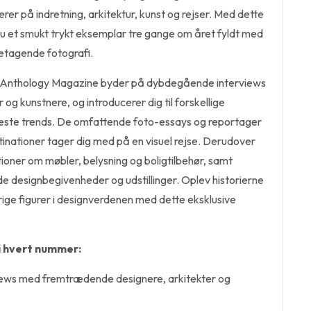
erer på indretning, arkitektur, kunst og rejser. Med dette
et smukt trykt eksemplar tre gange om året fyldt med
betagende fotografi.
 Anthology Magazine byder på dybdegående interviews
og kunstnere, og introducerer dig til forskellige
yeste trends. De omfattende foto-essays og reportager
tinationer tager dig med på en visuel rejse. Derudover
tioner om møbler, belysning og boligtilbehør, samt
designbegivenheder og udstillinger. Oplev historierne
rige figurer i designverdenen med dette eksklusive
i hvert nummer:
ews med fremtrædende designere, arkitekter og