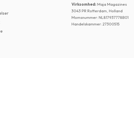
Virksomhed
:
Maja Magazines
3043 PR Rotterdam, Holland
elser
Momsnummer
:
NL817937778B01
k
Handelskammer
:
27300515
re