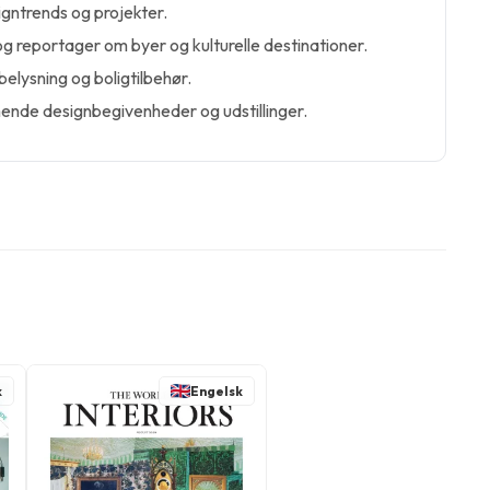
signtrends og projekter.
 reportager om byer og kulturelle destinationer.
elysning og boligtilbehør.
nde designbegivenheder og udstillinger.
k
Engelsk