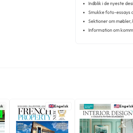
Indblik i de nyeste de
Smukke foto-essays og
Sektioner om møbler, b
Information om komme
sk
Engelsk
Engels