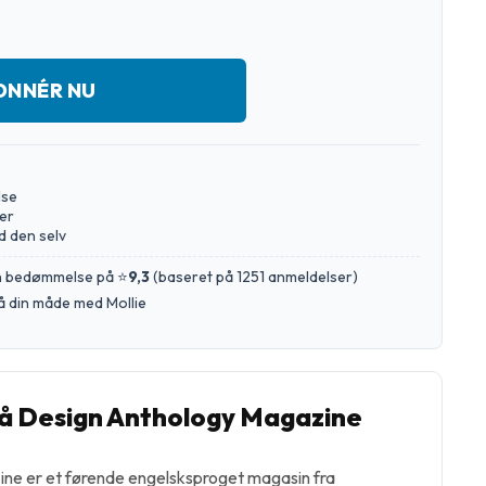
ONNÉR NU
lse
er
d den selv
en bedømmelse på ⭐
9,3
(
baseret på 1251 anmeldelser
)
å din måde med Mollie
 Design Anthology Magazine
ne er et førende engelsksproget magasin fra