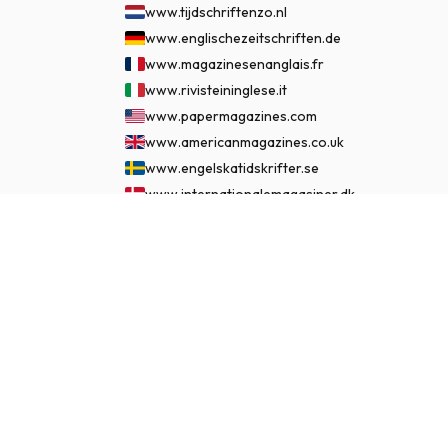
www.tijdschriftenzo.nl
www.englischezeitschriften.de
www.magazinesenanglais.fr
www.rivisteininglese.it
www.papermagazines.com
www.americanmagazines.co.uk
www.engelskatidskrifter.se
www.internationalemagasiner.dk
www.englanninkielisetlehdet.fi
685 kr.
ABONNÉR NU
www.revistaseningles.es
www.revistasemingles.pt