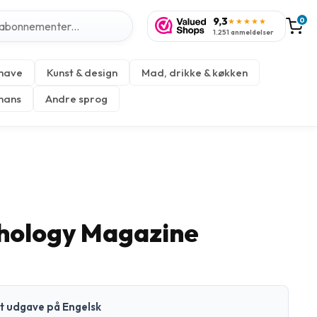
9,3
0
★★★★★
1.251 anmeldelser
 have
Kunst & design
Mad, drikke & køkken
inans
Andre sprog
hology Magazine
kt udgave på Engelsk