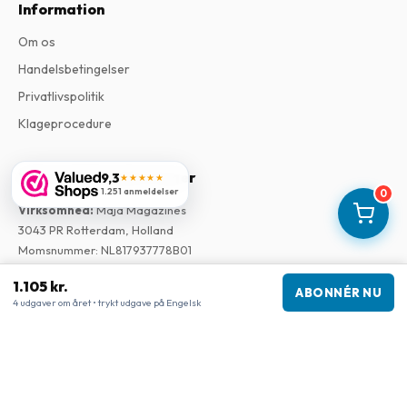
Information
Om os
Handelsbetingelser
Privatlivspolitik
Klageprocedure
Virksomhedsoplysninger
9,3
★★★★★
1.251 anmeldelser
0
Virksomhed
:
Maja Magazines
3043 PR Rotterdam, Holland
Momsnummer
:
NL817937778B01
Handelskammer
:
27300515
1.105 kr.
ABONNÉR NU
4 udgaver om året • trykt udgave på Engelsk
Vores butikker
www.tijdschriftenzo.nl
www.englischezeitschriften.de
www.magazinesenanglais.fr