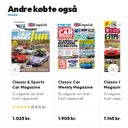
Andre købte også
Engelsk
Engelsk
E
‹
›
Classic & Sports
Classic Car
Classic Cars
Car Magazine
Weekly Magazine
Magazine
12 udgaver om året •
52 udgaver om året •
12 udgaver om 
trykt udgave på
trykt udgave på
trykt udgave p
Engelsk
Engelsk
Engelsk
★
★
★
★
★
★
★
★
★
★
(5.0/5.0)
1.025 kr.
1.905 kr.
1.145 kr.