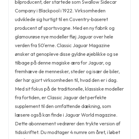
bilproducent, der startede som Swallow Sidecar
Company i Blackpool i 1922. Virksomheden
udviklede sig hurtigt til en Coventry-baseret
producent af sportsvogne. Med en ny fabrik og
glamourøse nye modeller fløj Jaguar over hele
verden fra 50'erne. Classic Jaguar Magazine
ønsker at genopleve disse gyldne øjeblikke og se
tilbage på denne magiske æra for Jaguar, og
fremhæve de mennesker, steder og især de biler,
der har gjort virksomheden til, hvad den er i dag.
Med sit fokus på de traditionelle, klassiske modeller
fra fortiden, er Classic Jaguar det perfekte
supplement til den omfattende dækning, som
læsere også kan finde i Jaguar World magazine.
Dette abonnement vedrører den trykte version af
tidsskriftet. Du modtager 4 numre om året, i løbet