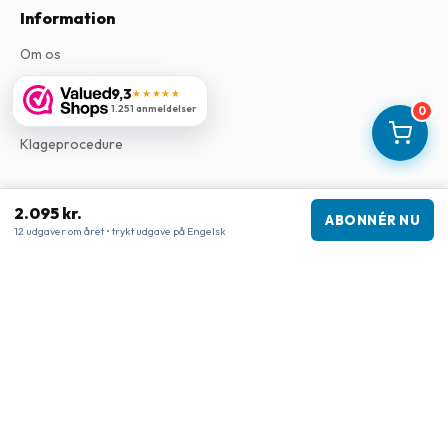
Information
Om os
Handelsbetingelser
9,3
★★★★★
1.251 anmeldelser
0
Privatlivspolitik
Klageprocedure
Virksomhedsoplysninger
2.095 kr.
ABONNÉR NU
12 udgaver om året • trykt udgave på Engelsk
Virksomhed
:
Maja Magazines
3043 PR Rotterdam, Holland
Momsnummer
:
NL817937778B01
Handelskammer
:
27300515
Vores butikker
www.tijdschriftenzo.nl
www.englischezeitschriften.de
www.magazinesenanglais.fr