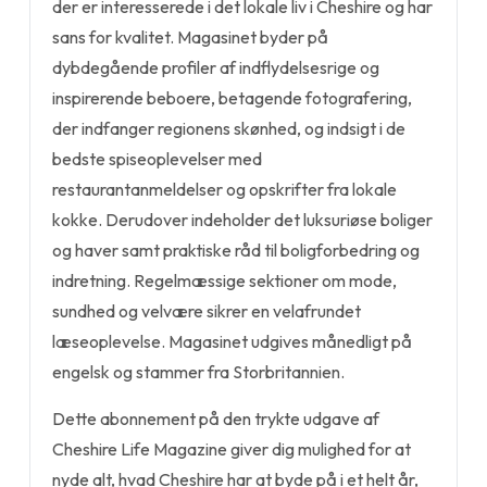
der er interesserede i det lokale liv i Cheshire og har
sans for kvalitet. Magasinet byder på
dybdegående profiler af indflydelsesrige og
inspirerende beboere, betagende fotografering,
der indfanger regionens skønhed, og indsigt i de
bedste spiseoplevelser med
restaurantanmeldelser og opskrifter fra lokale
kokke. Derudover indeholder det luksuriøse boliger
og haver samt praktiske råd til boligforbedring og
indretning. Regelmæssige sektioner om mode,
sundhed og velvære sikrer en velafrundet
læseoplevelse. Magasinet udgives månedligt på
engelsk og stammer fra Storbritannien.
Dette abonnement på den trykte udgave af
Cheshire Life Magazine giver dig mulighed for at
nyde alt, hvad Cheshire har at byde på i et helt år,