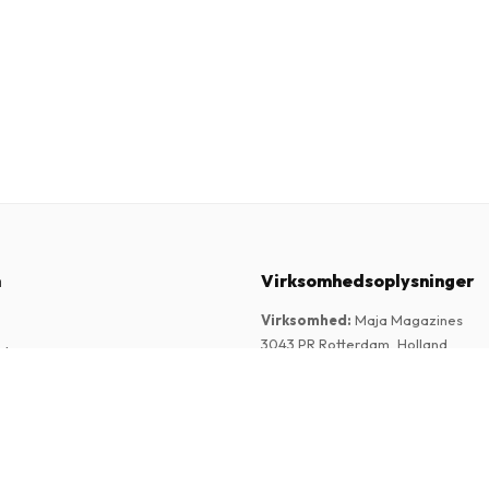
n
Virksomhedsoplysninger
Virksomhed
:
Maja Magazines
3043 PR Rotterdam, Holland
elser
Momsnummer
:
NL817937778B01
k
Handelskammer
:
27300515
re