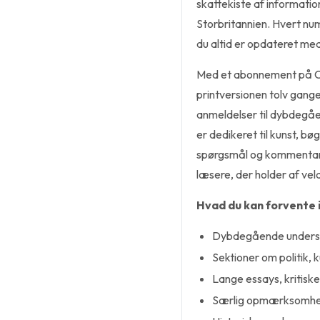
skattekiste af information
Storbritannien. Hvert n
du altid er opdateret med
Med et abonnement på C
printversionen tolv gange
anmeldelser til dybdegåe
er dedikeret til kunst, b
spørgsmål og kommentarer t
læsere, der holder af ve
Hvad du kan forvente 
Dybdegående undersøg
Sektioner om politik, k
Lange essays, kritisk
Særlig opmærksomhed 