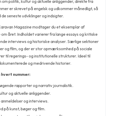
 om politik, kultur og aktuelle anliggender, direkte fra
ummer er skrevet på engelsk og udkommer månedligt, så
 de seneste udviklinger og indsigter.
aravan Magazine modtager du et eksemplar af
 om året. Indholdet varierer fra lange essays og kritiske
nde interviews og historiske analyser. Særlige sektioner
øger og film, og der er stor opmærksomhed på sociale
il regerings- og institutionelle strukturer. Ideel til
ldokumenterede og medrivende historier.
i hvert nummer:
ende rapporter og narrativ journalistik.
ultur og aktuelle anliggender.
e anmeldelser og interviews.
på kunst, bøger og film.