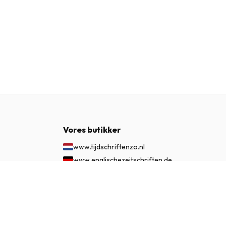
Vores butikker
www.tijdschriftenzo.nl
www.englischezeitschriften.de
www.magazinesenanglais.fr
1.715 kr.
ABONNÉR NU
www.rivisteininglese.it
www.papermagazines.com
www.americanmagazines.co.uk
www.engelskatidskrifter.se