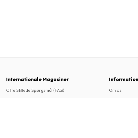
Internationale Magasiner
Informatio
Ofte Stillede Spørgsmål (FAQ)
Om os
Fortrydelsesret
Handelsbeting
Contact
Privatlivspoliti
Caravan Magazine
12 udgaver om året • trykt udgave på Engelsk
Klageprocedu