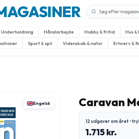
MAGASINER
Underholdning
Håndarbejde
Hobby & fritid
Hus &
nationer
Sport & spil
Videnskab & natur
Erhverv & f
Caravan M
Engelsk
12 udgaver om året • tr
1.715 kr.