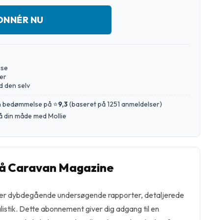
ONNÉR NU
lse
er
d den selv
en bedømmelse på ⭐
9,3
(
baseret på 1251 anmeldelser
)
å din måde med Mollie
å Caravan Magazine
er dybdegående undersøgende rapporter, detaljerede
alistik. Dette abonnement giver dig adgang til en