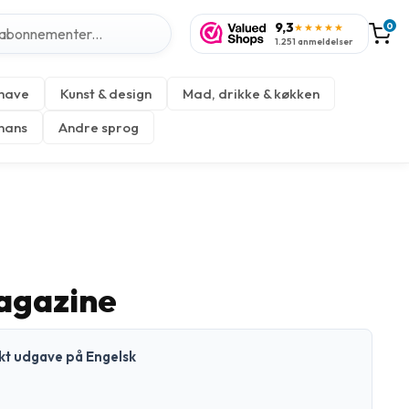
9,3
0
★★★★★
1.251 anmeldelser
 have
Kunst & design
Mad, drikke & køkken
inans
Andre sprog
agazine
ykt udgave på Engelsk