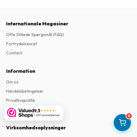
Internationale Magasiner
Ofte Stillede Spørgsmål (FAQ)
Fortrydelsesret
Contact
Information
Om os
Handelsbetingelser
Privatlivspolitik
Klageprocedure
9,3
★★★★★
1.251 anmeldelser
0
Virksomhedsoplysninger