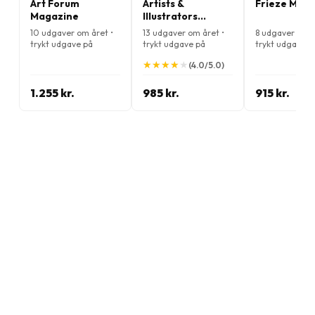
Art Forum
Artists &
Frieze Mag
Magazine
Illustrators
Magazine
10 udgaver om året •
13 udgaver om året •
8 udgaver om å
trykt udgave på
trykt udgave på
trykt udgave p
Engelsk
Engelsk
Engelsk
★
★
★
★
★
★
★
★
★
★
(4.0/5.0)
1.255 kr.
985 kr.
915 kr.