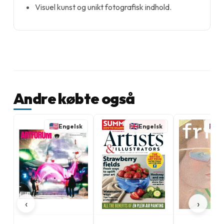
Visuel kunst og unikt fotografisk indhold.
Andre købte også
Engelsk
Engelsk
E
‹
›