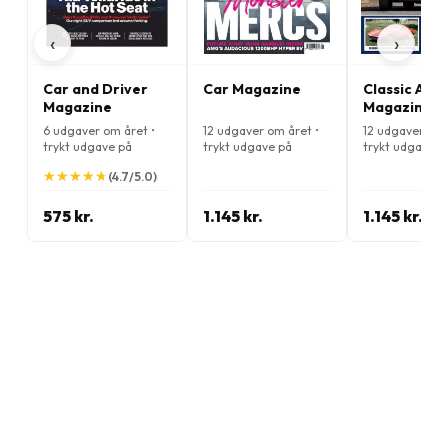
‹
›
Car and Driver
Car Magazine
Classic Ame
Magazine
Magazine
6 udgaver om året •
12 udgaver om året •
12 udgaver om 
trykt udgave på
trykt udgave på
trykt udgave p
Engelsk
Engelsk
Engelsk
★
★
★
★
★
★
★
★
★
★
(4.7/5.0)
575 kr.
1.145 kr.
1.145 kr.