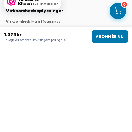
1.251 anmeldelser
0
Virksomhedsoplysninger
Virksomhed
:
Maja Magazines
3043 PR Rotterdam, Holland
1.375 kr.
Momsnummer
:
NL817937778B01
ABONNÉR NU
12 udgaver om året • trykt udgave på Engelsk
Handelskammer
:
27300515
Vores butikker
www.tijdschriftenzo.nl
www.englischezeitschriften.de
www.magazinesenanglais.fr
www.rivisteininglese.it
www.papermagazines.com
www.americanmagazines.co.uk
www.engelskatidskrifter.se
www.internationalemagasiner.dk
www.englanninkielisetlehdet.fi